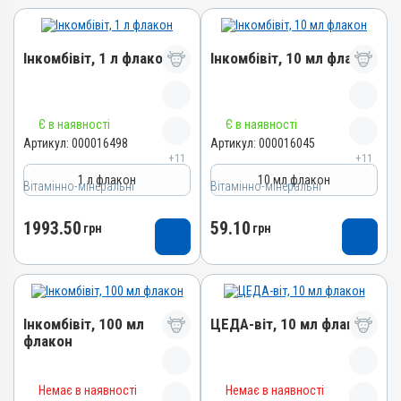
Інкомбівіт, 1 л флакон
Інкомбівіт, 10 мл флакон
Назва препарату
Назва препарату
Є в наявності
Є в наявності
Інкомбівіт
Інкомбівіт
Артикул:
000016498
Артикул:
000016045
+11
+11
Артикул
Артикул
1 л флакон
10 мл флакон
Вітамінно-мінеральні
000016498
Вітамінно-мінеральні
000016045
Штрихкод
Штрихкод
1993.50
59.10
грн
грн
4820012504787
4820012504466
Номер РП
Номер РП
AB-08267-01-19
AB-08267-01-19
Групи препаратів
Групи препаратів
Інкомбівіт, 100 мл
ЦЕДА-віт, 10 мл флакон
Вітамінно-мінеральні,
Вітамінно-мінеральні,
флакон
Імуностимулятори
Імуностимулятори
Лікарська форма
Лікарська форма
Назва препарату
Назва препарату
Розчин
Розчин
Немає в наявності
Немає в наявності
ЦЕДА-віт