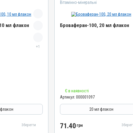
Вітамінно-мінеральні
10 мл флакон
Броваферан-100, 20 мл флакон
Назва препарату
+1
Броваферан-100
Артикул
000001097
Штрихкод
4820012500352
Номер РП
Є в наявності
АВ-01276-01-10
Артикул:
000001097
Групи препаратів
Вітамінно-мінеральні
 флакон
20 мл флакон
Лікарська форма
Розчин
71.40
Зберегти
Зберег
грн
Діючи речовини