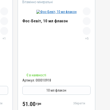
Вітамінно-мінеральні
Фос-Бевіт, 10 мл флакон
Назва препарату
+1
Фос-Бевіт
+5
Артикул
000010918
Штрихкод
4820012501663
Номер РП
Є в наявності
АВ-04934-01-13
Артикул:
000010918
Групи препаратів
Вітамінно-мінеральні, Імуностимулятори,
10 мл флакон
Гепатопротектори
Лікарська форма
51.00
ти
Зберегти
грн
Розчин