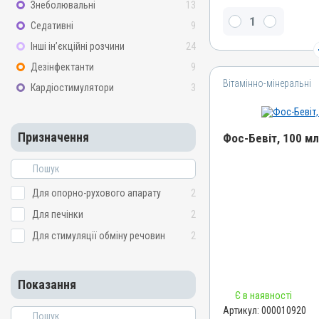
Знеболювальні
13
Декстрановий комплекс 
Седативні
9
заліза
Інші ін’єкційні розчини
24
Види тварин
ВРХ, Вівці, Свині, Хутрові 
Дезінфектанти
9
Вітамінно-мінеральні
Застосування
Кардіостимулятори
3
Внутрішньом'язово
Призначення
Призначення
Фос-Бевіт, 100 м
Для стимуляції обміну р
Показання
Назва препарату
Анемія; Мікроелементи
Фос-Бевіт
Для опорно-рухового апарату
2
Артикул
Для печінки
2
000010920
Для стимуляції обміну речовин
2
Штрихкод
4820012501670
Показання
Номер РП
Є в наявності
АВ-04934-01-13
Артикул:
000010920