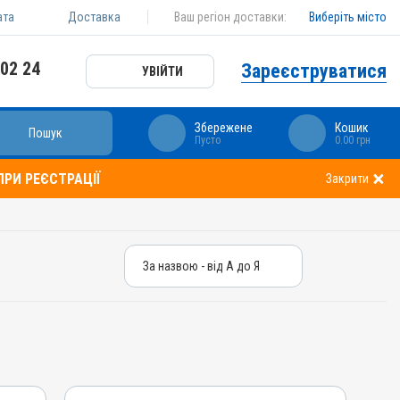
ата
Доставка
Ваш регіон доставки:
Виберіть місто
 02 24
Зареєструватися
УВІЙТИ
Збережене
Кошик
Пошук
Пусто
0.00 грн
РИ РЕЄСТРАЦІЇ
Закрити
За назвою - від А до Я
За назвою - від А до Я
За ціною – від дешевих
За ціною – від дорогих