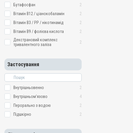
Бутафосфан
2
Вітамін B12 / ціанокобаламін
2
Вітамін B3 / PP / нікотинамід
2
Вітамін B9 / фолієва кислота
2
Декстрановий комплекс
2
тривалентного заліза
Застосування
Внутрішньовенно
2
Внутрішньом'язово
4
Перорально з водою
2
Підшкірно
2