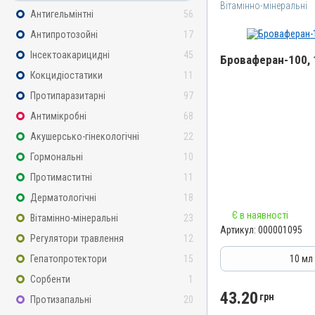
Вітамінно-мінеральні
Антигельмінтні
56
Антипротозойні
17
Інсектоакарицидні
45
Броваферан-100, 
Кокцидіостатики
11
Назва препарату
Протипаразитарні
97
Броваферан-100
Антимікробні
68
Артикул
Акушерсько-гінекологічні
22
000001095
Гормональні
10
Штрихкод
Протимаститні
11
4820012500345
Дерматологічні
18
Номер РП
Є в наявності
Вітамінно-мінеральні
23
АВ-01276-01-10
Артикул:
000001095
Регулятори травлення
12
Групи препаратів
Вітамінно-мінеральні
Гепатопротектори
15
10 мл
Лікарська форма
Сорбенти
1
Розчин
43.20
грн
Протизапальні
20
Діючи речовини