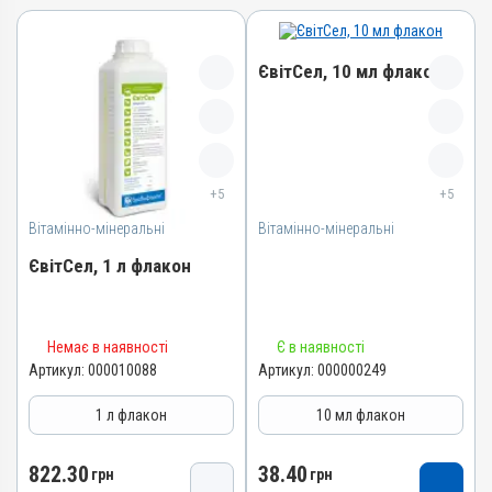
ЄвітСел, 10 мл флакон
Назва препарату
ЄвітСел
+5
+5
Артикул
Вітамінно-мінеральні
Вітамінно-мінеральні
000000249
Штрихкод
ЄвітСел, 1 л флакон
4820012501335
Номер РП
Назва препарату
АВ-03779-01-12
Немає в наявності
Є в наявності
ЄвітСел
Артикул:
000010088
Артикул:
000000249
Групи препаратів
Артикул
Вітамінно-мінеральні,
1 л флакон
10 мл флакон
Гепатопротектори
000010088
Лікарська форма
Штрихкод
822.30
38.40
грн
грн
Емульсія
4820012501373