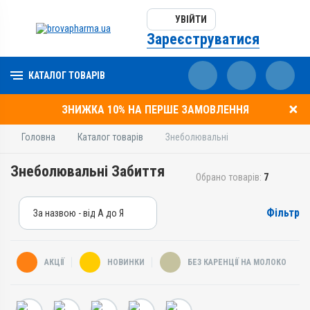
УВІЙТИ
Зареєструватися
КАТАЛОГ ТОВАРІВ
ЗНИЖКА 10% НА ПЕРШЕ ЗАМОВЛЕННЯ
Головна
Каталог товарів
Знеболювальні
Знеболювальні Забиття
Обрано товарів:
7
Фільтр
За назвою - від А до Я
За назвою - від А до Я
За ціною – від дешевих
АКЦІЇ
НОВИНКИ
БЕЗ КАРЕНЦІЇ НА МОЛОКО
За ціною – від дорогих