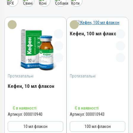
Кефен, 100 мл флакон
Назва препарату
Кефен
Артикул
Протизапальні
Протизапальні
000010943
Штрихкод
Кефен, 10 мл флакон
4820012501885
Номер РП
Назва препарату
АВ-05089-01-14
Є в наявності
Є в наявності
Кефен
Артикул:
000010940
Артикул:
000010943
Групи препаратів
Артикул
Протизапальні,
10 мл флакон
100 мл флакон
Протимаститні,
000010940
Знеболювальні