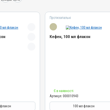
Протизапальні
кон
Кефен, 100 мл флакон
Назва препарату
Кефен
Артикул
000010943
Штрихкод
4820012501885
Номер РП
Є в наявності
АВ-05089-01-14
Артикул:
000010943
Групи препаратів
итні,
Протизапальні, Протимаститні,
 флакон
100 мл флакон
Знеболювальні