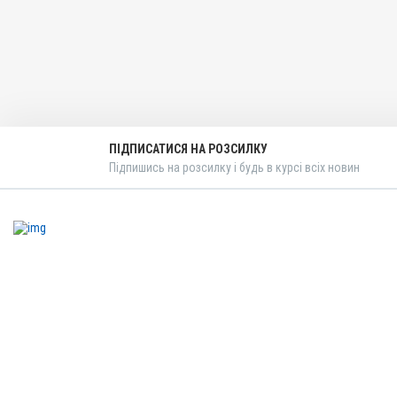
Призначення
Для опорно-рухового апар
Показання
Артрити; Артроз; Бурсит; 
Запалення; Міозит; Набря
Тендовагініт; Травми
ПІДПИСАТИСЯ НА РОЗСИЛКУ
Підпишись на розсилку і будь в курсі всіх новин