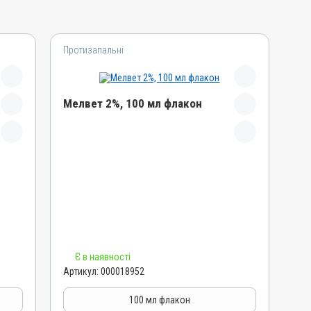
Протизапальні
Мелвет 2%, 100 мл флакон
Назва препарату
Мелвет 2%
Артикул
000018952
Штрихкод
4820012505876
Групи препаратів
Є в наявності
Протизапальні, Знеболювальні
Артикул:
000018952
Лікарська форма
Розчин
100 мл флакон