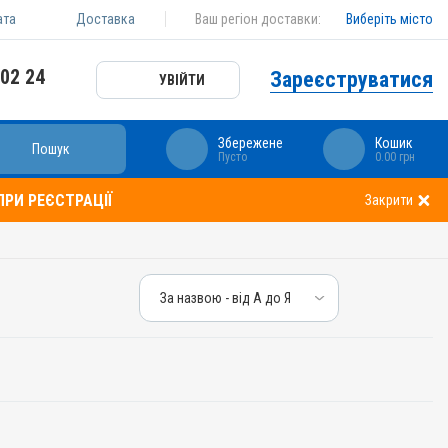
ата
Доставка
Ваш регіон доставки:
Виберіть місто
 02 24
Зареєструватися
УВІЙТИ
Збережене
Кошик
Пошук
Пусто
0.00 грн
РИ РЕЄСТРАЦІЇ
Закрити
За назвою - від А до Я
За назвою - від А до Я
За ціною – від дешевих
За ціною – від дорогих