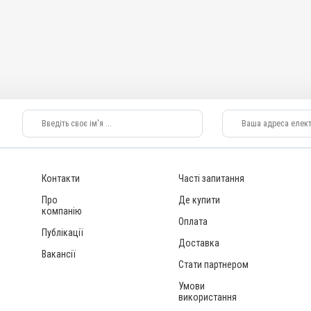
ату, Для суглобів
Вивих; Забиття;
к; Невролгія;
Контакти
Часті запитання
Про
Де купити
компанію
Оплата
Публікації
Доставка
Вакансії
Стати партнером
Умови
використання