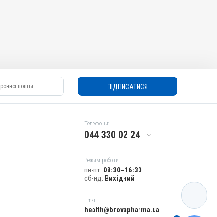
ПІДПИСАТИСЯ
Телефони:
044 330 02 24
Режим роботи:
пн-пт:
08:30–16:30
сб-нд:
Вихідний
КАТАЛОГ
Email:
health@brovapharma.ua