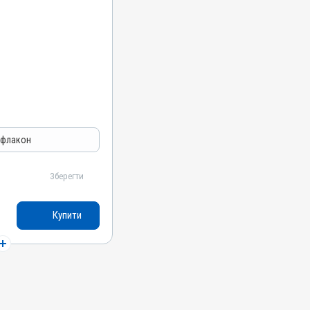
вальні
 флакон
Зберегти
Купити
кірно,