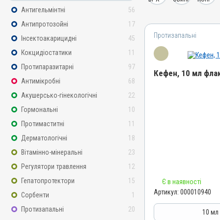
Антигельмінтні
56
Антипротозойні
17
Протизапальні
Інсектоакарицидні
45
Кокцидіостатики
11
Протипаразитарні
97
Кефен, 10 мл фла
Антимікробні
68
Акушерсько-гінекологічні
22
Назва препарату
Кефен
Гормональні
10
Артикул
Протимаститні
11
000010940
Дерматологічні
18
Штрихкод
Вітамінно-мінеральні
23
4820012505517
Регулятори травлення
12
Номер РП
Гепатопротектори
15
Є в наявності
АВ-05089-01-14
Артикул:
000010940
Сорбенти
1
Групи препаратів
Протизапальні
20
Протизапальні, Протимаст
10 мл
Знеболювальні