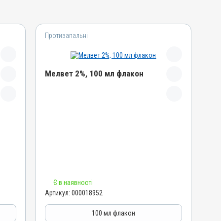
Протизапальні
Мелвет 2%, 100 мл флакон
Назва препарату
Мелвет 2%
Артикул
000018952
Штрихкод
4820012505876
Групи препаратів
Є в наявності
Протизапальні, Знеболювальні
Артикул:
000018952
Лікарська форма
Розчин
100 мл флакон