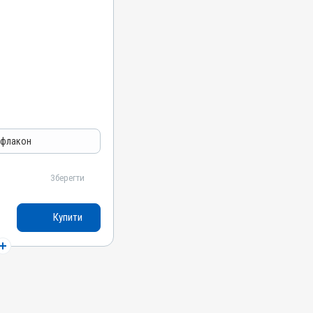
вальні
 флакон
Зберегти
Купити
кірно,