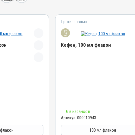
Протизапальні
кон
Кефен, 100 мл флакон
Назва препарату
Кефен
Артикул
000010943
Штрихкод
4820012501885
Номер РП
Є в наявності
АВ-05089-01-14
Артикул:
000010943
Групи препаратів
итні,
Протизапальні, Протимаститні,
 флакон
100 мл флакон
Знеболювальні