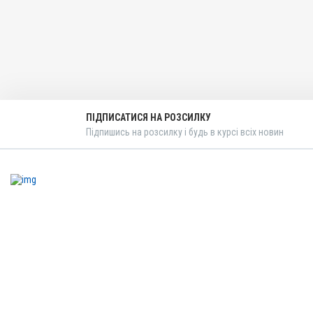
Призначення
Для опорно-рухового апар
Показання
Артрити; Артроз; Бурсит; 
Запалення; Міозит; Набря
Тендовагініт; Травми
ПІДПИСАТИСЯ НА РОЗСИЛКУ
Підпишись на розсилку і будь в курсі всіх новин