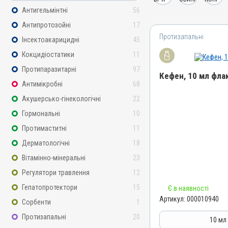
Антигельмінтні
56
Антипротозойні
17
Протизапальні
Інсектоакарицидні
45
Кокцидіостатики
11
Протипаразитарні
97
Кефен, 10 мл фла
Антимікробні
68
Акушерсько-гінекологічні
22
Назва препарату
Кефен
Гормональні
10
Артикул
Протимаститні
11
000010940
Дерматологічні
18
Штрихкод
Вітамінно-мінеральні
23
4820012505517
Регулятори травлення
12
Номер РП
Гепатопротектори
15
Є в наявності
АВ-05089-01-14
Артикул:
000010940
Сорбенти
1
Групи препаратів
Протизапальні
20
Протизапальні, Протимаст
10 мл
Знеболювальні