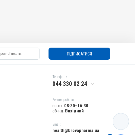
ПІДПИСАТИСЯ
Телефони:
044 330 02 24
Режим роботи:
пн-пт:
08:30–16:30
сб-нд:
Вихідний
КАТАЛОГ
Email:
health@brovapharma.ua