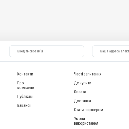
ату, Для суглобів
Вивих; Забиття;
к; Невролгія;
Контакти
Часті запитання
Про
Де купити
компанію
Оплата
Публікації
Доставка
Вакансії
Стати партнером
Умови
використання