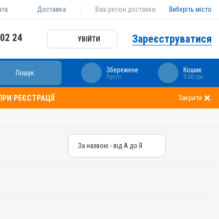
ата
Доставка
Ваш регіон доставки:
Виберіть місто
 02 24
Зареєструватися
УВІЙТИ
Збережене
Кошик
Пошук
Пусто
0.00 грн
РИ РЕЄСТРАЦІЇ
Закрити
За назвою - від А до Я
За назвою - від А до Я
За ціною – від дешевих
За ціною – від дорогих