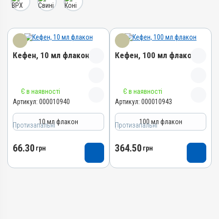
Кефен, 10 мл флакон
Кефен, 100 мл флакон
Назва препарату
Назва препарату
Є в наявності
Є в наявності
Кефен
Кефен
Артикул:
000010940
Артикул:
000010943
Артикул
Артикул
10 мл флакон
100 мл флакон
Протизапальні
000010940
Протизапальні
000010943
Штрихкод
Штрихкод
66.30
364.50
грн
грн
4820012505517
4820012501885
Номер РП
Номер РП
АВ-05089-01-14
АВ-05089-01-14
Групи препаратів
Групи препаратів
Протизапальні,
Протизапальні,
Протимаститні,
Протимаститні,
Знеболювальні
Знеболювальні