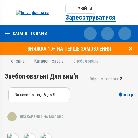
УВІЙТИ
Зареєструватися
КАТАЛОГ ТОВАРІВ
ЗНИЖКА 10% НА ПЕРШЕ ЗАМОВЛЕННЯ
Головна
Каталог товарів
Знеболювальні
Знеболювальні Для вим'я
Обрано товарів:
2
Фільтр
За назвою - від А до Я
За назвою - від А до Я
За ціною – від дешевих
БЕЗ КАРЕНЦІЇ НА МОЛОКО
За ціною – від дорогих