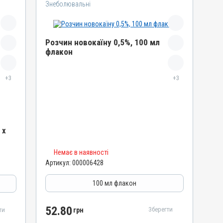
Знеболювальні
Розчин новокаїну 0,5%, 100 мл
флакон
Назва препарату
+3
Розчин новокаїну 0,5%
+3
Артикул
000006428
Штрихкод
 х
4820012500178
Номер РП
Немає в наявності
АВ-01992-01-10
Артикул:
000006428
Групи препаратів
Знеболювальні
100 мл флакон
Лікарська форма
Розчин
52.80
Зберегти
ти
грн
Діючи речовини