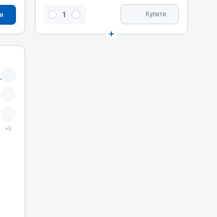
Новокаїн / прокаїну гідрохлорид
Купити
и
Види тварин
ВРХ, Вівці, Кози, Свині, Коні, Собаки
Застосування
Внутрішньоаортально, Підшкірно,
Внутрішньовенно, Внутрішньом'язово
Показання
Анестезія
+3