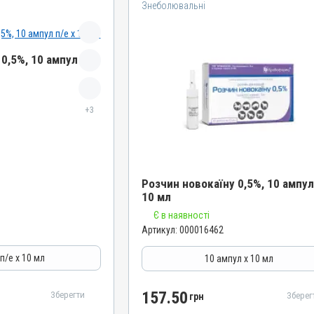
Знеболювальні
0,5%, 10 ампул п/е
+3
Розчин новокаїну 0,5%, 10 ампул
10 мл
Є в наявності
Назва препарату
Артикул:
000016462
Розчин новокаїну 0,5%
Артикул
п/е х 10 мл
10 ампул х 10 мл
000016462
Штрихкод
157.50
Зберегти
Зберег
грн
4820012503582