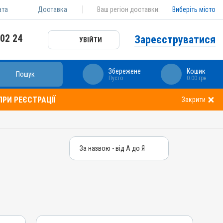
ата
Доставка
Ваш регіон доставки:
Виберіть місто
 02 24
Зареєструватися
УВІЙТИ
Збережене
Кошик
Пошук
Пусто
0.00 грн
РИ РЕЄСТРАЦІЇ
Закрити
За назвою - від А до Я
За назвою - від А до Я
За ціною – від дешевих
За ціною – від дорогих