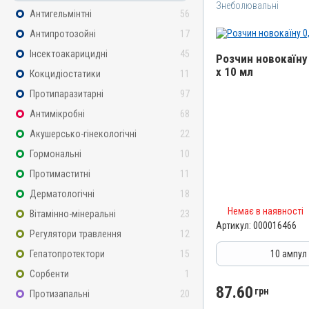
Знеболювальні
Антигельмінтні
56
Антипротозойні
17
Інсектоакарицидні
45
Розчин новокаїну 
х 10 мл
Кокцидіостатики
11
Назва препарату
Протипаразитарні
97
Розчин новокаїну 0,5%
Антимікробні
68
Артикул
Акушерсько-гінекологічні
22
000016466
Гормональні
10
Штрихкод
Протимаститні
11
4820012502721
Дерматологічні
18
Номер РП
Немає в наявності
Вітамінно-мінеральні
23
АВ-01992-01-10
Артикул:
000016466
Регулятори травлення
12
Групи препаратів
Знеболювальні
Гепатопротектори
15
10 ампул 
Лікарська форма
Сорбенти
1
Розчин
87.60
грн
Протизапальні
20
Діючи речовини