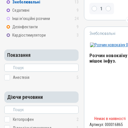
Знеболювальні
13
Новокаїн / прокаїну гідр
Седативні
9
Види тварин
Інші ін’єкційні розчини
24
ВРХ, Вівці, Кози, Свині, К
Дезінфектанти
9
Застосування
Знеболювальні
Кардіостимулятори
3
Внутрішньовенно, Внутрі
Внутрішньоаортально, Пі
Показання
Показання
Розчин новокаїну 
Анестезія
мішок інфуз.
Назва препарату
Розчин новокаїну 0,5%
Анестезія
5
Артикул
000016865
Діючи речовини
Штрихкод
4820012504596
Номер РП
Немає в наявності
Кетопрофен
2
АВ-01992-01-10
Артикул:
000016865