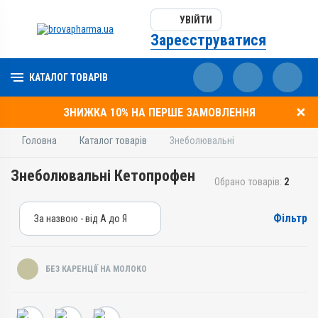
УВІЙТИ
Зареєструватися
КАТАЛОГ ТОВАРІВ
ЗНИЖКА 10% НА ПЕРШЕ ЗАМОВЛЕННЯ
Головна
Каталог товарів
Знеболювальні
Знеболювальні Кетопрофен
Обрано товарів:
2
Фільтр
За назвою - від А до Я
За назвою - від А до Я
За ціною – від дешевих
БЕЗ КАРЕНЦІЇ НА МОЛОКО
За ціною – від дорогих