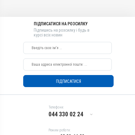
Лікарська форма
Лікарська форма
Розчин
Розчин
ПІДПИСАТИСЯ НА РОЗСИЛКУ
Діючи речовини
Діючи речовини
Підпишись на розсилку і будь в
Кетопрофен
Кетопрофен
курсі всіх новин
Без каренції на молоко
Без каренції на молоко
Так
Так
Види тварин
Види тварин
ВРХ, Свині, Коні
ВРХ, Свині, Коні
Застосування
Застосування
Внутрішньом'язово,
Внутрішньом'язово,
ПІДПИСАТИСЯ
Внутрішньовенно
Внутрішньовенно
Призначення
Призначення
Для опорно-рухового
Для вим'я, Для суглобів,
апарату, Для вим'я, Для
Для опорно-рухового
Телефони:
суглобів
апарату
044 330 02 24
Показання
Показання
Артрити; Артроз; Бурсит;
Артрити; Артроз; Бурсит;
Режим роботи:
Вивих; Забиття; Запалення;
Вивих; Забиття; Запалення;