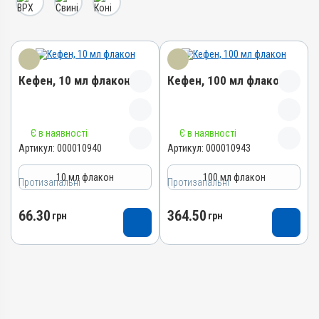
Кефен, 10 мл флакон
Кефен, 100 мл флакон
Назва препарату
Назва препарату
Є в наявності
Є в наявності
Кефен
Кефен
Артикул:
000010940
Артикул:
000010943
Артикул
Артикул
10 мл флакон
100 мл флакон
Протизапальні
000010940
Протизапальні
000010943
Штрихкод
Штрихкод
66.30
364.50
грн
грн
4820012505517
4820012501885
Номер РП
Номер РП
АВ-05089-01-14
АВ-05089-01-14
Групи препаратів
Групи препаратів
Протизапальні,
Протизапальні,
Протимаститні,
Протимаститні,
Знеболювальні
Знеболювальні