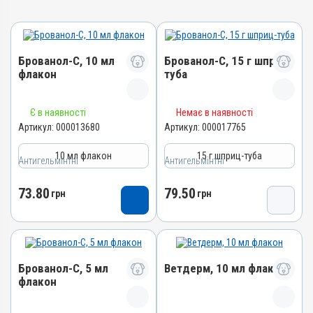
Брованол-С, 10 мл
Брованол-С, 15 г шприц-
флакон
туба
Назва препарату
Назва препарату
Є в наявності
Немає в наявності
Брованол-С
Брованол-С
Артикул:
000013680
Артикул:
000017765
Артикул
Артикул
10 мл флакон
15 г шприц-туба
000017765
Антигельмінтні
000013680
Антигельмінтні
Штрихкод
Штрихкод
73.80
79.50
грн
4820012505302
грн
4820012503322
Групи препаратів
Номер РП
Антигельмінтні,
АВ-06397-01-16
Протипаразитарні
Групи препаратів
Лікарська форма
Брованол-С, 5 мл
Ветдерм, 10 мл флакон
Антигельмінтні,
Суспензія
флакон
Протипаразитарні
Діючи речовини
Лікарська форма