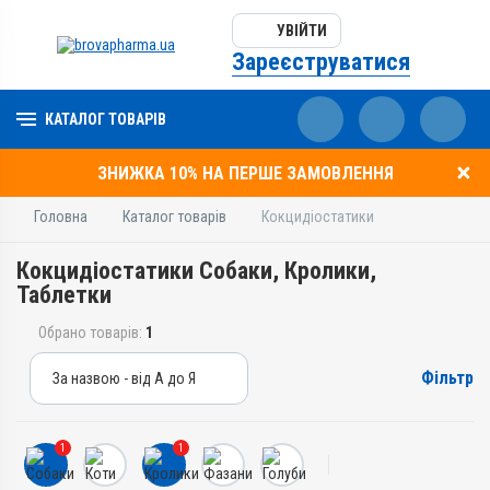
УВІЙТИ
Зареєструватися
КАТАЛОГ ТОВАРІВ
ЗНИЖКА 10% НА ПЕРШЕ ЗАМОВЛЕННЯ
Головна
Каталог товарів
Кокцидіостатики
Кокцидіостатики Собаки, Кролики,
Таблетки
Обрано товарів:
1
Фільтр
За назвою - від А до Я
За назвою - від А до Я
За ціною – від дешевих
1
1
За ціною – від дорогих