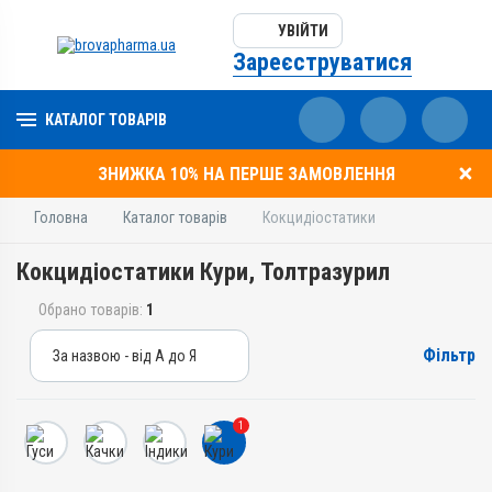
УВІЙТИ
Зареєструватися
КАТАЛОГ ТОВАРІВ
ЗНИЖКА 10% НА ПЕРШЕ ЗАМОВЛЕННЯ
Головна
Каталог товарів
Кокцидіостатики
Кокцидіостатики Кури, Толтразурил
Обрано товарів:
1
Фільтр
За назвою - від А до Я
За назвою - від А до Я
За ціною – від дешевих
1
За ціною – від дорогих