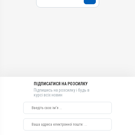
Номер РП
АВ-09474-01-21
Групи препаратів
Кокцидіостатики,
Антипротозойні
Лікарська форма
Розчин
Діючи речовини
Толтразурил
Види тварин
Гуси, Качки, Індики, Кури
ПІДПИСАТИСЯ НА РОЗСИЛКУ
Застосування
Підпишись на розсилку і будь в
Перорально з водою
курсі всіх новин
Призначення
Для лікування ШКТ
Показання
Діарея; Еймеріоз; Ентерит;
Кокцидіоз