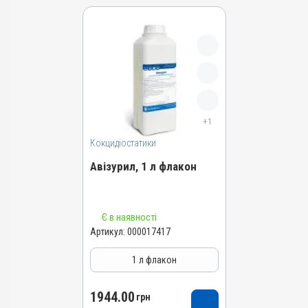
+1
Кокцидіостатики
Авізурил, 1 л флакон
Назва препарату
Є в наявності
Авізурил
Артикул:
000017417
Артикул
1 л флакон
000017417
Штрихкод
1944.00
4820012505012
грн