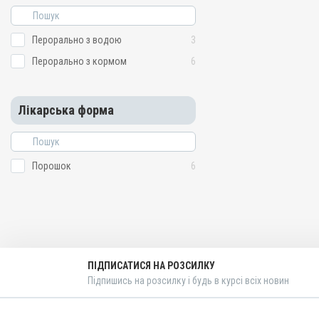
Перорально з водою
3
Перорально з кормом
6
Лікарська форма
Порошок
6
ПІДПИСАТИСЯ НА РОЗСИЛКУ
Підпишись на розсилку і будь в курсі всіх новин