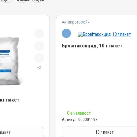
Антипротозойні
Бровітакокцид, 10 г пакет
Назва препарату
+2
Бровітакокцид
Артикул
000001193
Штрихкод
кг пакет
4820012502509
Номер РП
Є в наявності
АВ-01156-01-10
Артикул:
000001193
Групи препаратів
Антипротозойні, Протипаразитарні,
10 г пакет
 пакет
Кокцидіостатики