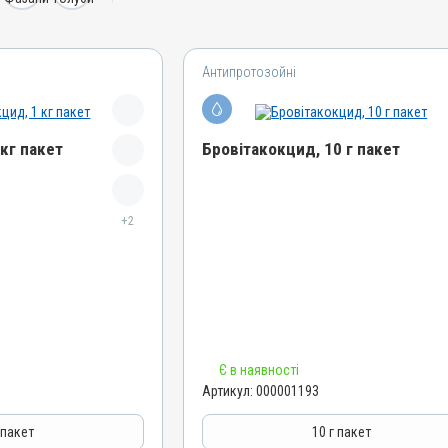
Антипротозойні
кг пакет
Бровітакокцид, 10 г пакет
Назва препарату
+2
Бровітакокцид
Артикул
000001193
Штрихкод
4820012502509
Номер РП
Є в наявності
АВ-01156-01-10
Артикул:
000001193
Групи препаратів
азитарні,
Антипротозойні, Протипаразитарні,
 пакет
10 г пакет
Кокцидіостатики