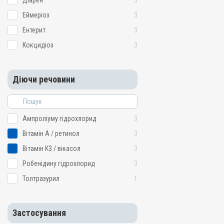
Діарея
3
Еймеріоз
3
Ентерит
3
Кокцидіоз
3
Діючи речовини
Ампроліуму гідрохлорид
3
Вітамін A / ретинол
3
Вітамін K3 / вікасол
3
Робенідину гідрохлорид
3
Толтразурил
1
Застосування