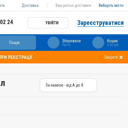
ата
Доставка
Ваш регіон доставки:
Виберіть місто
 02 24
Зареєструватися
УВІЙТИ
Збережене
Кошик
Пошук
Пусто
0.00 грн
РИ РЕЄСТРАЦІЇ
Закрити
ол
За назвою - від А до Я
За назвою - від А до Я
За ціною – від дешевих
За ціною – від дорогих