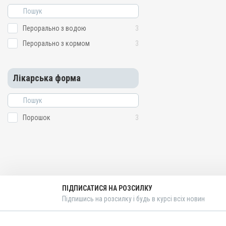
Перорально з водою
3
Перорально з кормом
3
Лікарська форма
Порошок
3
ПІДПИСАТИСЯ НА РОЗСИЛКУ
Підпишись на розсилку і будь в курсі всіх новин