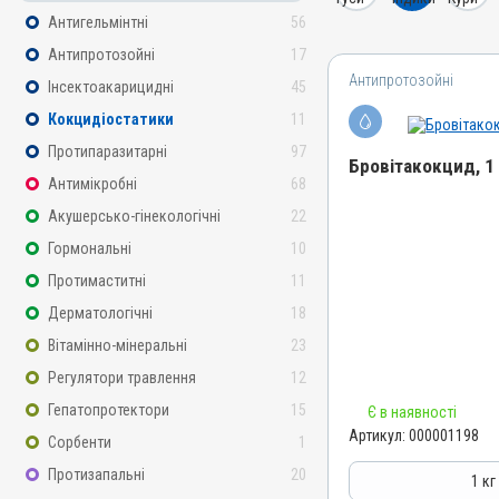
Антигельмінтні
56
Антипротозойні
17
Антипротозойні
Інсектоакарицидні
45
Кокцидіостатики
11
Протипаразитарні
97
Бровітакокцид, 1 
Антимікробні
68
Акушерсько-гінекологічні
22
Назва препарату
Бровітакокцид
Гормональні
10
Артикул
Протимаститні
11
000001198
Дерматологічні
18
Штрихкод
Вітамінно-мінеральні
23
4820012500062
Регулятори травлення
12
Номер РП
Гепатопротектори
15
Є в наявності
АВ-01156-01-10
Артикул:
000001198
Сорбенти
1
Групи препаратів
Протизапальні
20
Антипротозойні, Протипар
1 кг
Кокцидіостатики