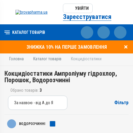
УВІЙТИ
Зареєструватися
КАТАЛОГ ТОВАРІВ
ЗНИЖКА 10% НА ПЕРШЕ ЗАМОВЛЕННЯ
Головна
Каталог товарів
Кокцидіостатики
Кокцидіостатики Ампроліуму гідрохлор,
Порошок, Водорозчинні
Обрано товарів:
3
Фільтр
За назвою - від А до Я
За назвою - від А до Я
За ціною – від дешевих
ВОДОРОЗЧИННІ
За ціною – від дорогих