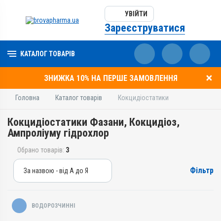
УВІЙТИ
Зареєструватися
КАТАЛОГ ТОВАРІВ
ЗНИЖКА 10% НА ПЕРШЕ ЗАМОВЛЕННЯ
Головна
Каталог товарів
Кокцидіостатики
Кокцидіостатики Фазани, Кокцидіоз,
Ампроліуму гідрохлор
Обрано товарів:
3
Фільтр
За назвою - від А до Я
За назвою - від А до Я
За ціною – від дешевих
ВОДОРОЗЧИННІ
За ціною – від дорогих