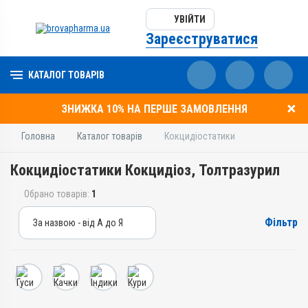
УВІЙТИ
Зареєструватися
КАТАЛОГ ТОВАРІВ
ЗНИЖКА 10% НА ПЕРШЕ ЗАМОВЛЕННЯ
Головна
Каталог товарів
Кокцидіостатики
Кокцидіостатики Кокцидіоз, Толтразурил
Обрано товарів:
1
Фільтр
За назвою - від А до Я
За назвою - від А до Я
За ціною – від дешевих
За ціною – від дорогих