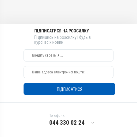
Діючи речовини
Толтразурил
Види тварин
Гуси, Качки, Індики, Кури
ПІДПИСАТИСЯ НА РОЗСИЛКУ
Застосування
Підпишись на розсилку і будь в
Перорально з водою
курсі всіх новин
Призначення
Для лікування ШКТ
Показання
Діарея; Еймеріоз; Ентерит;
Кокцидіоз
ПІДПИСАТИСЯ
Телефони:
044 330 02 24