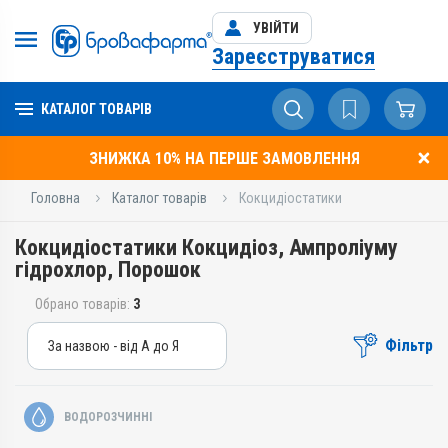
УВІЙТИ
Зареєструватися
КАТАЛОГ ТОВАРІВ
ЗНИЖКА 10% НА ПЕРШЕ ЗАМОВЛЕННЯ
Головна
Каталог товарів
Кокцидіостатики
Кокцидіостатики Кокцидіоз, Ампроліуму
гідрохлор, Порошок
Обрано товарів:
3
Фільтр
За назвою - від А до Я
За назвою - від А до Я
За ціною – від дешевих
ВОДОРОЗЧИННІ
За ціною – від дорогих