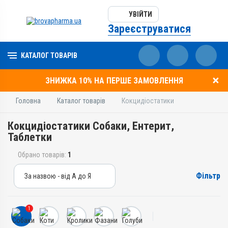
УВІЙТИ
Зареєструватися
КАТАЛОГ ТОВАРІВ
ЗНИЖКА 10% НА ПЕРШЕ ЗАМОВЛЕННЯ
Головна
Каталог товарів
Кокцидіостатики
Кокцидіостатики Собаки, Ентерит,
Таблетки
Обрано товарів:
1
Фільтр
За назвою - від А до Я
За назвою - від А до Я
За ціною – від дешевих
1
За ціною – від дорогих