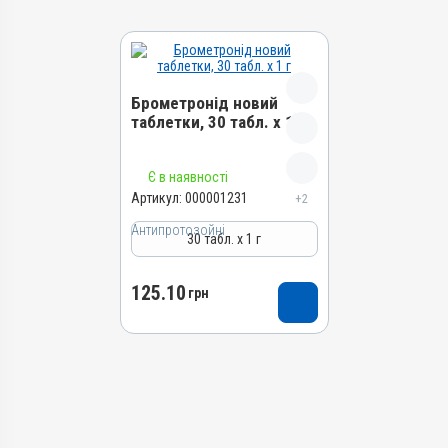
Брометронід новий
таблетки, 30 табл. х 1 г
Назва препарату
Є в наявності
Брометронід новий
Артикул:
000001231
+2
таблетки
Антипротозойні
30 табл. х 1 г
Артикул
000001231
125.10
Штрихкод
грн
4820012500291
Номер РП
AB-01649-01-10
Групи препаратів
Антипротозойні,
Протипаразитарні,