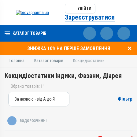
УВІЙТИ
Зареєструватися
КАТАЛОГ ТОВАРІВ
ЗНИЖКА 10% НА ПЕРШЕ ЗАМОВЛЕННЯ
Головна
Каталог товарів
Кокцидіостатики
Кокцидіостатики Індики, Фазани, Діарея
Обрано товарів:
11
Фільтр
За назвою - від А до Я
За назвою - від А до Я
За ціною – від дешевих
ВОДОРОЗЧИННІ
За ціною – від дорогих