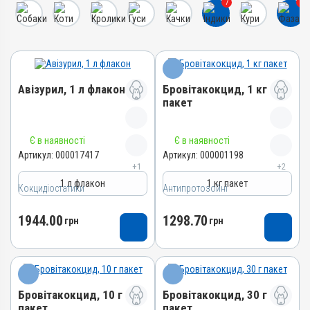
7
7
Авізурил, 1 л флакон
Бровітакокцид, 1 кг
пакет
Назва препарату
Назва препарату
Є в наявності
Є в наявності
Авізурил
Бровітакокцид
Артикул:
000017417
Артикул:
000001198
+1
+2
Артикул
Артикул
1 л флакон
1 кг пакет
000017417
Кокцидіостатики
Антипротозойні
000001198
Штрихкод
Штрихкод
1944.00
1298.70
4820012505012
грн
грн
4820012500062
Номер РП
Номер РП
АВ-09474-01-21
АВ-01156-01-10
Групи препаратів
Групи препаратів
Кокцидіостатики,
Бровітакокцид, 10 г
Бровітакокцид, 30 г
Антипротозойні,
Антипротозойні
пакет
пакет
Протипаразитарні,