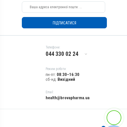
Для лікування ШКТ
Показання
Діарея; Еймеріоз; Ентерит
ПІДПИСАТИСЯ
Телефони:
044 330 02 24
Режим роботи:
пн-пт:
08:30–16:30
сб-нд:
Вихідний
Email:
health@brovapharma.ua