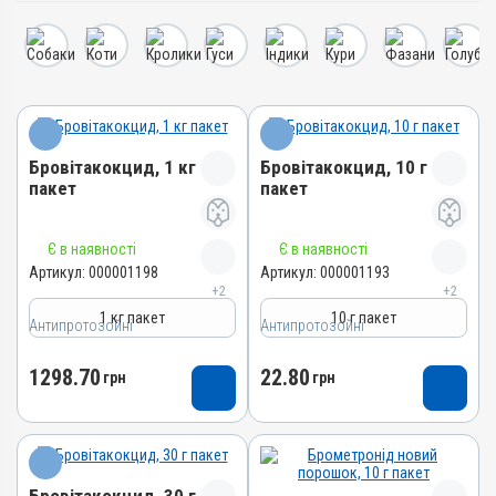
Бровітакокцид, 1 кг
Бровітакокцид, 10 г
пакет
пакет
Назва препарату
Назва препарату
Є в наявності
Є в наявності
Бровітакокцид
Бровітакокцид
Артикул:
000001198
Артикул:
000001193
+2
+2
Артикул
Артикул
1 кг пакет
10 г пакет
Антипротозойні
000001198
Антипротозойні
000001193
Штрихкод
Штрихкод
1298.70
22.80
грн
грн
4820012500062
4820012502509
Номер РП
Номер РП
АВ-01156-01-10
АВ-01156-01-10
Групи препаратів
Групи препаратів