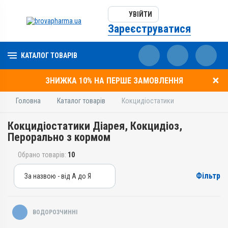
УВІЙТИ
Зареєструватися
КАТАЛОГ ТОВАРІВ
ЗНИЖКА 10% НА ПЕРШЕ ЗАМОВЛЕННЯ
Головна
Каталог товарів
Кокцидіостатики
Кокцидіостатики Діарея, Кокцидіоз,
Перорально з кормом
Обрано товарів:
10
Фільтр
За назвою - від А до Я
За назвою - від А до Я
За ціною – від дешевих
ВОДОРОЗЧИННІ
За ціною – від дорогих