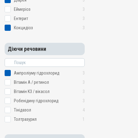
Діарея
3
Перорально з водою, Пе
Еймеріоз
3
Призначення
Для лікування ШКТ, Від 
Ентерит
3
Показання
Кокцидіоз
3
Діарея; Еймеріоз; Ентери
Діючи речовини
Ампроліуму гідрохлорид
3
Вітамін A / ретинол
3
Вітамін K3 / вікасол
3
Робенідину гідрохлорид
3
Тінідазол
4
Толтразурил
1