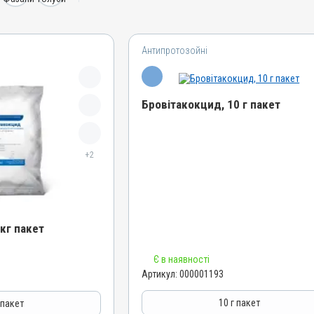
Антипротозойні
Бровітакокцид, 10 г пакет
Назва препарату
+2
Бровітакокцид
Артикул
000001193
Штрихкод
кг пакет
4820012502509
Номер РП
Є в наявності
АВ-01156-01-10
Артикул:
000001193
Групи препаратів
Антипротозойні, Протипаразитарні,
10 г пакет
 пакет
Кокцидіостатики