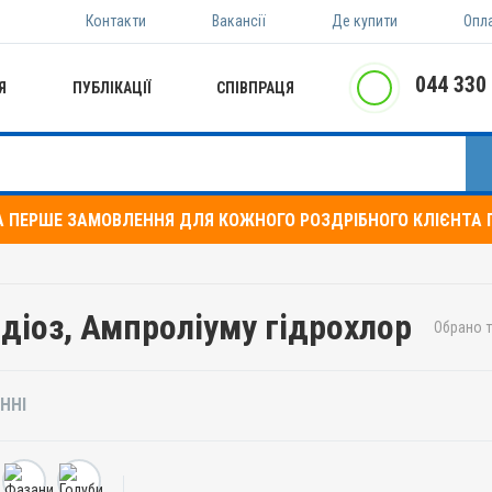
Контакти
Вакансії
Де купити
Опл
044 330
Я
ПУБЛІКАЦІЇ
СПІВПРАЦЯ
А ПЕРШЕ ЗАМОВЛЕННЯ ДЛЯ КОЖНОГО РОЗДРІБНОГО КЛІЄНТА П
діоз, Ампроліуму гідрохлор
Обрано т
ННІ