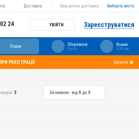
ата
Доставка
Ваш регіон доставки:
Виберіть місто
 02 24
Зареєструватися
УВІЙТИ
Збережене
Кошик
Пошук
Пусто
0.00 грн
РИ РЕЄСТРАЦІЇ
Закрити
оварів:
3
За назвою - від А до Я
За назвою - від А до Я
За ціною – від дешевих
За ціною – від дорогих