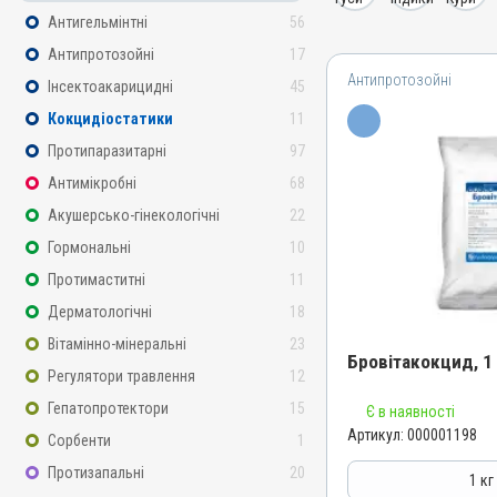
Антигельмінтні
56
Антипротозойні
17
Антипротозойні
Інсектоакарицидні
45
Кокцидіостатики
11
Протипаразитарні
97
Антимікробні
68
Акушерсько-гінекологічні
22
Гормональні
10
Протимаститні
11
Дерматологічні
18
Вітамінно-мінеральні
23
Бровітакокцид, 1 
Регулятори травлення
12
Гепатопротектори
15
Є в наявності
Назва препарату
Артикул:
000001198
Сорбенти
1
Бровітакокцид
Артикул
Протизапальні
20
1 кг