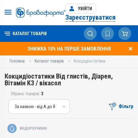
УВІЙТИ
Зареєструватися
КАТАЛОГ ТОВАРІВ
ЗНИЖКА 10% НА ПЕРШЕ ЗАМОВЛЕННЯ
Головна
Каталог товарів
Кокцидіостатики
Кокцидіостатики Від глистів, Діарея,
Вітамін K3 / вікасол
Обрано товарів:
3
Фільтр
За назвою - від А до Я
За назвою - від А до Я
За ціною – від дешевих
ВОДОРОЗЧИННІ
За ціною – від дорогих