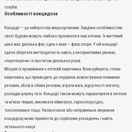
Показання
голубів.
Діарея; Еймеріоз; Ентерит
Особливості кокцидоза
Кокцидії — це найпростіші мікроорганізми. Завдяки особливостям
своєї будови можуть глибоко проникати в інші клітини. Їх життєвий
цикл має декілька фаз, одна з яких — фаза спори. У ній кокцидії
здатні зберігати життєздатність навіть у несприятливих умовах,
«перечікуючи» їх протягом декількох років.
Місцем їх проживання є епітелій кишечника. Вони руйнують стінки
кишечника, що призводить до порушень всмоктування поживних
речовин, збоїв в обміні речовин, втрати ваги, відсутності апетиту,
розладів шлунку та ін. Кокцидії також можуть паразитувати в легенях
та м'язах тварин, викликати ейметріоз, саркоспороїдоз,
токсоплазмоз тощо. Несвоєчасне або неправильне лікування
кокцидозу може призвести до серйозних ускладнень і навіть
летального кінця.