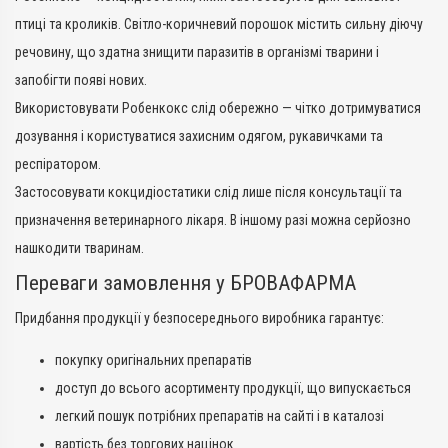
птиці та кроликів. Світло-коричневий порошок містить сильну діючу
речовину, що здатна знищити паразитів в організмі тварини і
запобігти появі нових.
Використовувати Робенкокс слід обережно — чітко дотримуватися
дозування і користуватися захисним одягом, рукавичками та
респіратором.
Застосовувати кокцидіостатики слід лише після консультації та
призначення ветеринарного лікаря. В іншому разі можна серйозно
нашкодити тваринам.
Переваги замовлення у БРОВАФАРМА
Придбання продукції у безпосереднього виробника гарантує:
покупку оригінальних препаратів
доступ до всього асортименту продукції, що випускається
легкий пошук потрібних препаратів на сайті і в каталозі
вартість без торгових націнок