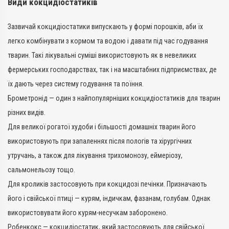
Види кокцидіостатиків
Зазвичай кокцидіостатики випускають у формі порошків, аби їх
легко комбінувати з кормом та водою і давати під час годування
тварин. Такі лікувальні суміші використовують як в невеликих
фермерських господарствах, так і на масштабних підприємствах, де
їх дають через систему годування та поїння.
Брометронід — один з найпопулярніших кокцидіостатиків для тварин
різних видів.
Для великої рогатої худоби і більшості домашніх тварин його
використовують при запаленнях після пологів та хірургічних
утручань, а також для лікування трихомонозу, еймеріозу,
сальмонельозу тощо.
Для кроликів застосовують при кокцидозі печінки. Призначають
його і свійської птиці — курям, індичкам, фазанам, голубам. Однак
використовувати його курям-несучкам заборонено.
Робенкокс — кокцидіостатик, який застосовують для свійської