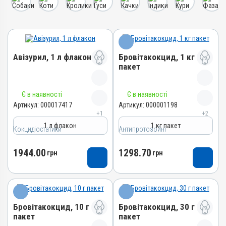
Авізурил, 1 л флакон
Бровітакокцид, 1 кг
пакет
Назва препарату
Назва препарату
Є в наявності
Є в наявності
Авізурил
Бровітакокцид
Артикул:
000017417
Артикул:
000001198
+1
+2
Артикул
Артикул
1 л флакон
1 кг пакет
000017417
Кокцидіостатики
Антипротозойні
000001198
Штрихкод
Штрихкод
1944.00
1298.70
4820012505012
грн
грн
4820012500062
Номер РП
Номер РП
АВ-09474-01-21
АВ-01156-01-10
Групи препаратів
Групи препаратів
Кокцидіостатики,
Бровітакокцид, 10 г
Бровітакокцид, 30 г
Антипротозойні,
Антипротозойні
пакет
пакет
Протипаразитарні,
Кокцидіостатики