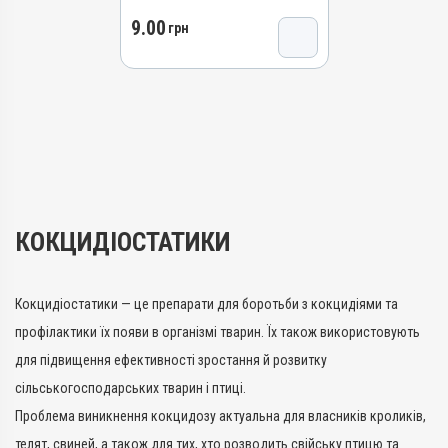
Види тварин
Види тварин
Штрихкод
9.00
грн
Кролики, Індики, Кури
Кролики, Індики, Кури
4820012502899
Застосування
Застосування
Номер РП
Перорально з кормом
Перорально з кормом
AB-05722-01-15
Призначення
Призначення
Групи препаратів
Для лікування ШКТ
Для лікування ШКТ
Кокцидіостатики,
Протипаразитарні,
Показання
Показання
Антипротозойні
Діарея; Еймеріоз; Ентерит
Діарея; Еймеріоз; Ентерит
Лікарська форма
Порошок
КОКЦИДІОСТАТИКИ
Діючи речовини
Робенідину гідрохлорид
Кокцидіостатики — це препарати для боротьби з кокцидіями та
Види тварин
Кролики, Індики, Кури
профілактики їх появи в організмі тварин. Їх також використовують
Застосування
для підвищення ефективності зростання й розвитку
Перорально з кормом
сільськогосподарських тварин і птиці.
Призначення
Проблема виникнення кокцидозу актуальна для власників кроликів,
Для лікування ШКТ
телят, свиней, а також для тих, хто розводить свійську птицю та