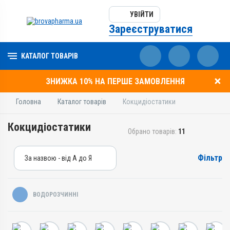
УВІЙТИ
Зареєструватися
КАТАЛОГ ТОВАРІВ
ЗНИЖКА 10% НА ПЕРШЕ ЗАМОВЛЕННЯ
Головна
Каталог товарів
Кокцидіостатики
Кокцидіостатики
Обрано товарів:
11
Фільтр
За назвою - від А до Я
За назвою - від А до Я
За ціною – від дешевих
ВОДОРОЗЧИННІ
За ціною – від дорогих