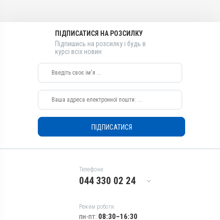
Види тварин
Собаки
Застосування
ПІДПИСАТИСЯ НА РОЗСИЛКУ
Перорально
Підпишись на розсилку і будь в
курсі всіх новин
Призначення
Для серця
ПІДПИСАТИСЯ
Телефони:
044 330 02 24
Режим роботи:
пн-пт:
08:30–16:30