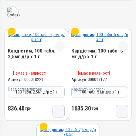
Кардістим, 100 табл.
Кардістим, 100 табл. 5
2,5мг д/р х 1 г
мг д/р х 1 г
Назва препарату
Назва препарату
Немає в наявності
Немає в наявності
Кардістим
Кардістим
Артикул:
000018221
Артикул:
000019177
Артикул
Артикул
Кардіостимулятори
Кардіостимулятори
100 табл. 2,5мг д/р х 1 г
100 табл. 5 мг д/р х 1 г
000018221
000019177
Штрихкод
Штрихкод
836.40
1635.30
4820012505456
грн
4820012505944
грн
Номер РП
Номер РП
АВ-09614-01-23
АВ-09614-01-23
Групи препаратів
Групи препаратів