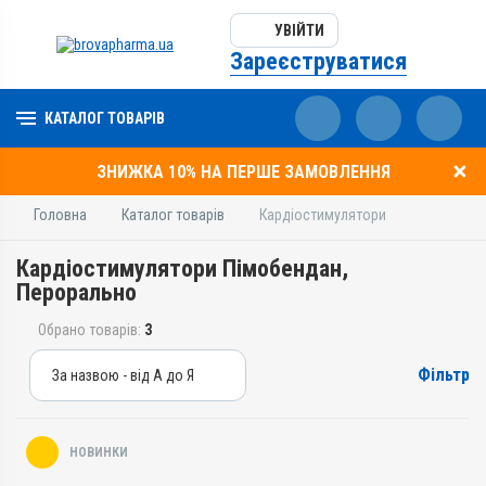
УВІЙТИ
Зареєструватися
КАТАЛОГ ТОВАРІВ
ЗНИЖКА 10% НА ПЕРШЕ ЗАМОВЛЕННЯ
Головна
Каталог товарів
Кардіостимулятори
Кардіостимулятори Пімобендан,
Перорально
Обрано товарів:
3
Фільтр
За назвою - від А до Я
За назвою - від А до Я
За ціною – від дешевих
НОВИНКИ
За ціною – від дорогих