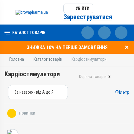
УВІЙТИ
Зареєструватися
КАТАЛОГ ТОВАРІВ
ЗНИЖКА 10% НА ПЕРШЕ ЗАМОВЛЕННЯ
Головна
Каталог товарів
Кардіостимулятори
Кардіостимулятори
Обрано товарів:
3
Фільтр
За назвою - від А до Я
За назвою - від А до Я
За ціною – від дешевих
НОВИНКИ
За ціною – від дорогих