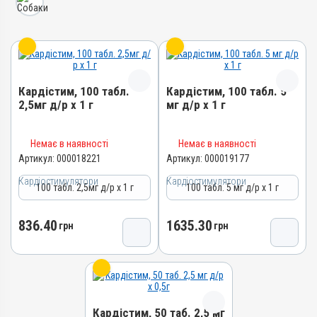
Кардістим, 100 табл.
Кардістим, 100 табл. 5
2,5мг д/р х 1 г
мг д/р х 1 г
Назва препарату
Назва препарату
Немає в наявності
Немає в наявності
Кардістим
Кардістим
Артикул:
000018221
Артикул:
000019177
Артикул
Артикул
Кардіостимулятори
Кардіостимулятори
100 табл. 2,5мг д/р х 1 г
100 табл. 5 мг д/р х 1 г
000018221
000019177
Штрихкод
Штрихкод
836.40
1635.30
4820012505456
грн
4820012505944
грн
Номер РП
Номер РП
АВ-09614-01-23
АВ-09614-01-23
Групи препаратів
Групи препаратів
Кардіостимулятори
Кардіостимулятори
Кардістим, 50 таб. 2,5 мг