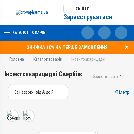
УВІЙТИ
Зареєструватися
КАТАЛОГ ТОВАРІВ
ЗНИЖКА 10% НА ПЕРШЕ ЗАМОВЛЕННЯ
Головна
Каталог товарів
Інсектоакарицидні
Інсектоакарицидні Свербіж
Обрано товарів:
1
Фільтр
За назвою - від А до Я
За назвою - від А до Я
За ціною – від дешевих
За ціною – від дорогих