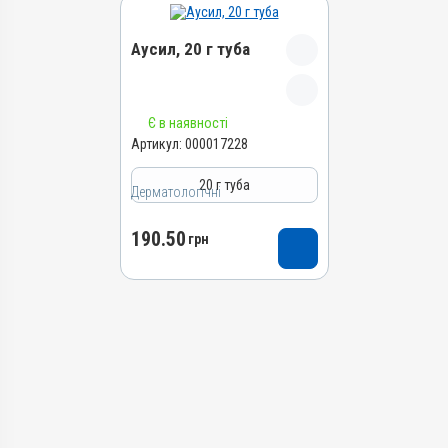
Аусил, 20 г туба
Назва препарату
Є в наявності
Аусил
Артикул:
000017228
Артикул
20 г туба
Дерматологічні
000017228
Штрихкод
190.50
грн
4820012504909
Номер РП
АВ-09424-01-20
Групи препаратів
Дерматологічні,
Інсектоакарицидні,
Антимікробні
Лікарська форма
Мазь