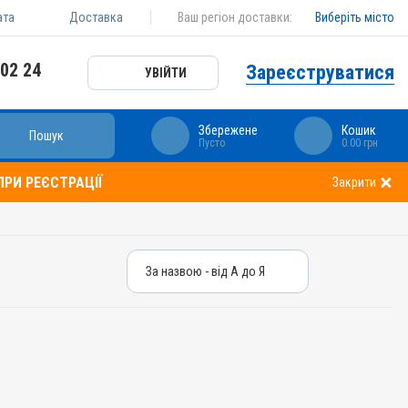
ата
Доставка
Ваш регіон доставки:
Виберіть місто
 02 24
Зареєструватися
УВІЙТИ
Збережене
Кошик
Пошук
Пусто
0.00 грн
РИ РЕЄСТРАЦІЇ
Закрити
За назвою - від А до Я
За назвою - від А до Я
За ціною – від дешевих
За ціною – від дорогих