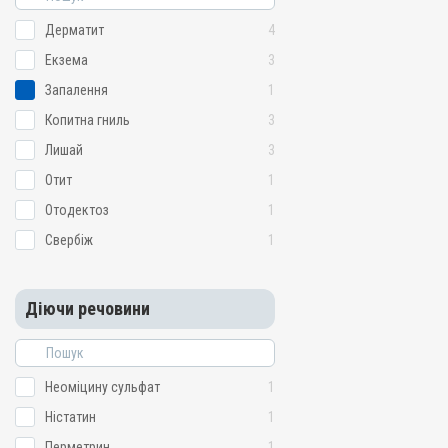
Дерматит
4
Екзема
3
Запалення
1
Копитна гниль
3
Лишай
3
Отит
1
Отодектоз
1
Свербіж
1
Діючи речовини
Неоміцину сульфат
1
Ністатин
1
Перметрин
1