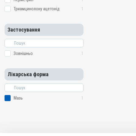
Триамцинолону ацетонід
1
Застосування
Зовнішньо
1
Лікарська форма
Мазь
1