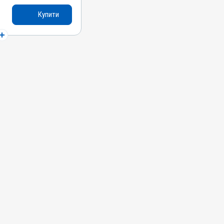
Купити
оміцину сульфат,
аразитів, Для вух
ит; Отодектоз;