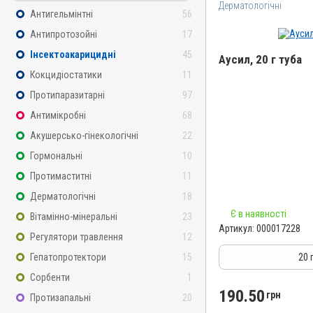
Дерматологічні
Антигельмінтні
56
Антипротозойні
17
Інсектоакарицидні
45
Аусил, 20 г туба
Кокцидіостатики
11
Назва препарату
Протипаразитарні
97
Аусил
Антимікробні
68
Артикул
Акушерсько-гінекологічні
22
000017228
Гормональні
10
Штрихкод
Протимаститні
11
4820012504909
Дерматологічні
18
Номер РП
Є в наявності
Вітамінно-мінеральні
23
АВ-09424-01-20
Артикул:
000017228
Регулятори травлення
12
Групи препаратів
Дерматологічні, Інсектоа
Гепатопротектори
15
20 
Антимікробні
Сорбенти
1
Лікарська форма
190.50
грн
Протизапальні
20
Мазь