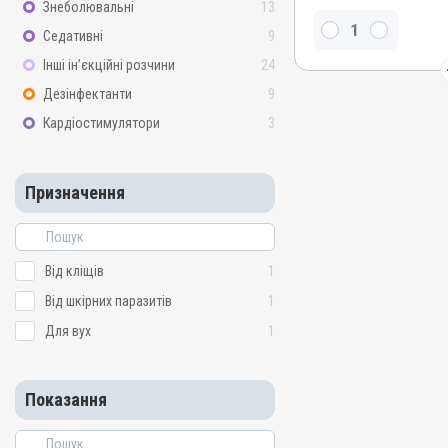
Знеболювальні
13
Діючи речовини
Седативні
9
Ністатин, Перметрин, Не
Триамцинолону ацетонід
Інші ін’єкційні розчини
24
Види тварин
Дезінфектанти
9
Собаки, Коти
Кардіостимулятори
3
Застосування
Зовнішньо
Призначення
Призначення
Від кліщів, Від шкірних п
Показання
Дерматит; Запалення; От
Від кліщів
1
Свербіж
Від шкірних паразитів
1
Для вух
1
Показання