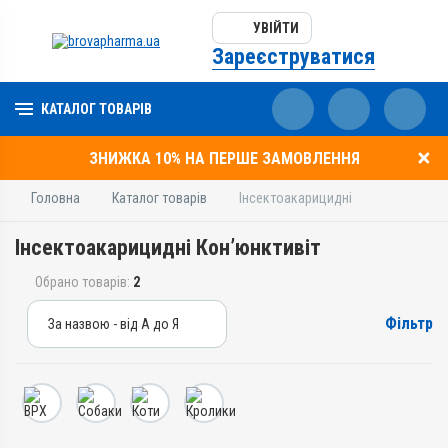
УВІЙТИ
Зареєструватися
КАТАЛОГ ТОВАРІВ
ЗНИЖКА 10% НА ПЕРШЕ ЗАМОВЛЕННЯ
Головна
Каталог товарів
Інсектоакарицидні
Інсектоакарицидні Кон’юнктивіт
Обрано товарів:
2
Фільтр
За назвою - від А до Я
За назвою - від А до Я
За ціною – від дешевих
За ціною – від дорогих