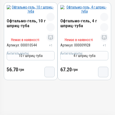
Офтальмо-гель, 10 г
Офтальмо-гель, 4 г
шприц-туба
шприц-туба
Назва препарату
Назва препарату
Немає в наявності
Немає в наявності
Офтальмо-гель
Офтальмо-гель
Артикул:
000010544
Артикул:
000009928
+1
+1
Артикул
Артикул
Антигельмінтні
Антигельмінтні
10 г шприц-туба
4 г шприц-туба
000010544
000009928
Штрихкод
Штрихкод
56.70
67.20
4820012505340
грн
грн
4820012505401
Групи препаратів
Номер РП
Антигельмінтні,
АВ-03636-01-12
Протипаразитарні,
Групи препаратів
Інсектоакарицидні
Антигельмінтні,
Лікарська форма
Протипаразитарні,
Гель
Інсектоакарицидні
Діючи речовини
Лікарська форма