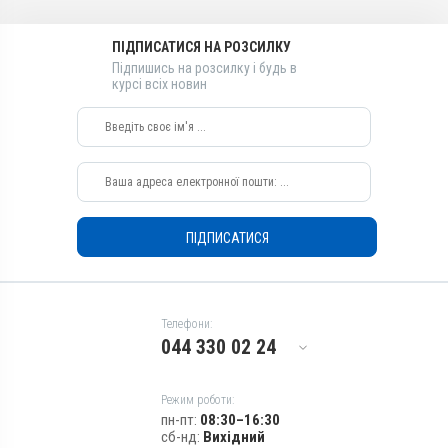
Івермектин, Ксероформ,
Гель
Тілозину тартрат
ПІДПИСАТИСЯ НА РОЗСИЛКУ
Діючи речовини
Види тварин
Підпишись на розсилку і будь в
Тілозину тартрат,
курсі всіх новин
ВРХ, Собаки, Коти, Кролики
Ксероформ, Івермектин
Застосування
Види тварин
Зовнішньо
ВРХ, Собаки, Коти, Кролики
Призначення
Застосування
Для очей, Від кліщів, Для
Зовнішньо
вух
Призначення
Показання
ПІДПИСАТИСЯ
Для вух, Від кліщів, Для
Блефарит; Дерматит;
очей
Екзема; Ектопаразити;
Показання
Кератит; Кон’юнктивіт;
Нотоедроз; Отодектоз;
Блефарит; Дерматит;
Телефони:
Псороптоз; Рикетсіоз;
Екзема; Ектопаразити;
044 330 02 24
Саркоптоз; Телязіоз;
Кератит; Кон’юнктивіт;
Хейлітіоз; Хоріоптоз
Нотоедроз; Отодектоз;
Псороптоз; Рикетсіоз;
Режим роботи:
Саркоптоз; Телязіоз;
пн-пт:
08:30–16:30
Хейлітіоз; Хоріоптоз
сб-нд:
Вихідний