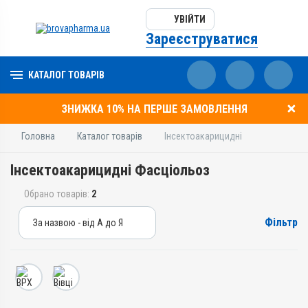
УВІЙТИ
Зареєструватися
КАТАЛОГ ТОВАРІВ
ЗНИЖКА 10% НА ПЕРШЕ ЗАМОВЛЕННЯ
Головна
Каталог товарів
Інсектоакарицидні
Інсектоакарицидні Фасціольоз
Обрано товарів:
2
Фільтр
За назвою - від А до Я
За назвою - від А до Я
За ціною – від дешевих
За ціною – від дорогих