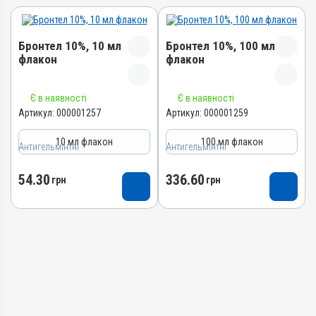
Бронтел 10%, 10 мл
Бронтел 10%, 100 мл
флакон
флакон
Назва препарату
Назва препарату
Є в наявності
Є в наявності
Бронтел 10%
Бронтел 10%
Артикул:
000001257
Артикул:
000001259
Артикул
Артикул
10 мл флакон
100 мл флакон
Антигельмінтні
000001257
Антигельмінтні
000001259
Штрихкод
Штрихкод
54.30
336.60
грн
грн
4820012500949
4820012502950
Номер РП
Номер РП
АВ-00884-01-10
АВ-00884-01-10
Групи препаратів
Групи препаратів
Антигельмінтні,
Антигельмінтні,
Протипаразитарні,
Протипаразитарні,
Інсектоакарицидні
Інсектоакарицидні
Лікарська форма
Лікарська форма