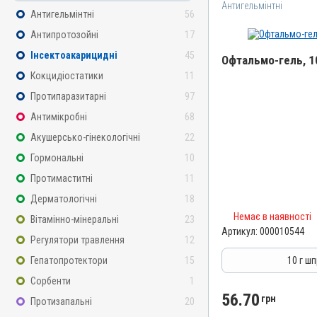
Антигельмінтні
Антигельмінтні
56
Антипротозойні
17
Інсектоакарицидні
45
Офтальмо-гель, 1
Кокцидіостатики
11
Назва препарату
Протипаразитарні
97
Офтальмо-гель
Антимікробні
68
Артикул
Акушерсько-гінекологічні
22
000010544
Гормональні
10
Штрихкод
Протимаститні
11
4820012505340
Дерматологічні
18
Групи препаратів
Немає в наявності
Антигельмінтні, Протипар
Вітамінно-мінеральні
23
Інсектоакарицидні
Артикул:
000010544
Регулятори травлення
12
Лікарська форма
Гепатопротектори
15
10 г ш
Гель
Сорбенти
1
Діючи речовини
56.70
грн
Протизапальні
20
Івермектин, Ксероформ, 