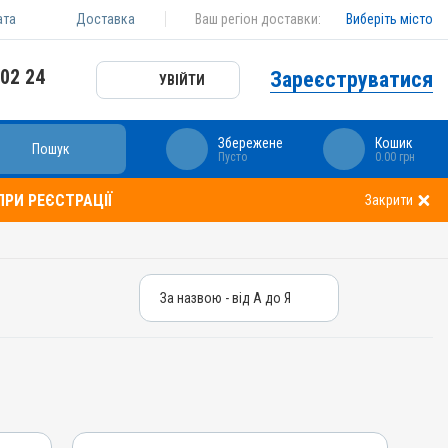
ата
Доставка
Ваш регіон доставки:
Виберіть місто
 02 24
Зареєструватися
УВІЙТИ
Збережене
Кошик
Пошук
Пусто
0.00 грн
РИ РЕЄСТРАЦІЇ
Закрити
За назвою - від А до Я
За назвою - від А до Я
За ціною – від дешевих
За ціною – від дорогих