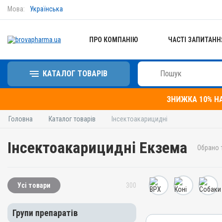
Мова:
Українська
ПРО КОМПАНІЮ
ЧАСТІ ЗАПИТАНН
КАТАЛОГ ТОВАРІВ
ЗНИЖКА 10% Н
Головна
Каталог товарів
Інсектоакарицидні
Інсектоакарицидні Екзема
Обрано 
Усі товари
300
Групи препаратів