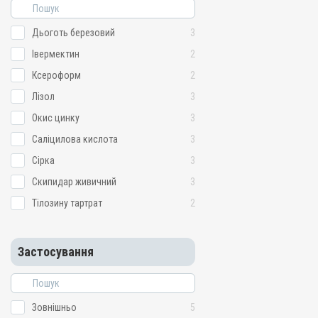
Дьоготь березовий
3
Івермектин
2
Ксероформ
2
Лізол
3
Окис цинку
3
Саліцилова кислота
3
Сірка
3
Скипидар живичний
3
Тілозину тартрат
2
Застосування
Зовнішньо
5