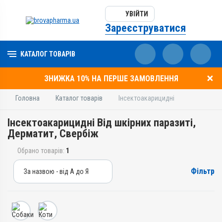
УВІЙТИ
Зареєструватися
КАТАЛОГ ТОВАРІВ
ЗНИЖКА 10% НА ПЕРШЕ ЗАМОВЛЕННЯ
Головна
Каталог товарів
Інсектоакарицидні
Інсектоакарицидні Від шкірних паразиті,
Дерматит, Свербіж
Обрано товарів:
1
Фільтр
За назвою - від А до Я
За назвою - від А до Я
За ціною – від дешевих
За ціною – від дорогих