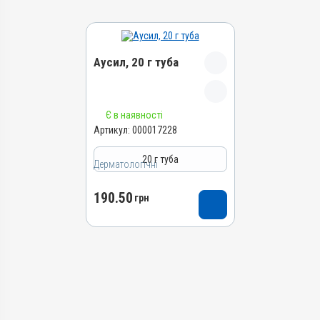
Аусил, 20 г туба
Назва препарату
Є в наявності
Аусил
Артикул:
000017228
Артикул
20 г туба
Дерматологічні
000017228
Штрихкод
190.50
грн
4820012504909
Номер РП
АВ-09424-01-20
Групи препаратів
Дерматологічні,
Інсектоакарицидні,
Антимікробні