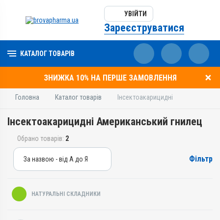
УВІЙТИ
Зареєструватися
КАТАЛОГ ТОВАРІВ
ЗНИЖКА 10% НА ПЕРШЕ ЗАМОВЛЕННЯ
Головна
Каталог товарів
Інсектоакарицидні
Інсектоакарицидні Американський гнилец
Обрано товарів:
2
Фільтр
За назвою - від А до Я
За назвою - від А до Я
За ціною – від дешевих
НАТУРАЛЬНІ СКЛАДНИКИ
За ціною – від дорогих