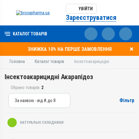
УВІЙТИ
Зареєструватися
КАТАЛОГ ТОВАРІВ
ЗНИЖКА 10% НА ПЕРШЕ ЗАМОВЛЕННЯ
Головна
Каталог товарів
Інсектоакарицидні
Інсектоакарицидні Акарапідоз
Обрано товарів:
2
Фільтр
За назвою - від А до Я
За назвою - від А до Я
За ціною – від дешевих
НАТУРАЛЬНІ СКЛАДНИКИ
За ціною – від дорогих