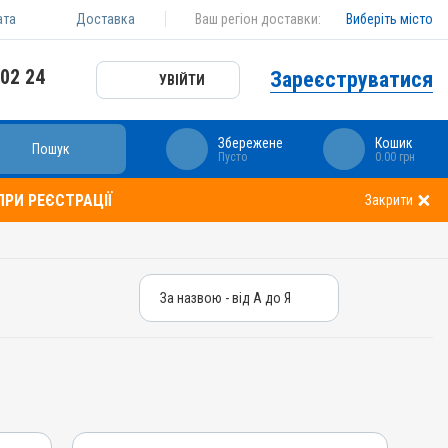
ата
Доставка
Ваш регіон доставки:
Виберіть місто
 02 24
Зареєструватися
УВІЙТИ
Збережене
Кошик
Пошук
Пусто
0.00 грн
РИ РЕЄСТРАЦІЇ
Закрити
За назвою - від А до Я
За назвою - від А до Я
За ціною – від дешевих
За ціною – від дорогих