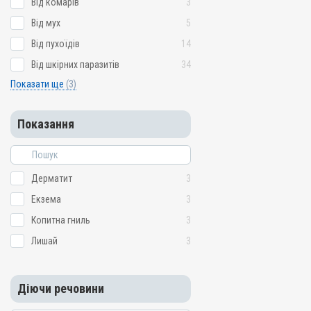
Від комарів
3
Від мух
5
Від пухоїдів
14
Від шкірних паразитів
34
Показати ще
(3)
Показання
Дерматит
3
Екзема
3
Копитна гниль
3
Лишай
3
Діючи речовини