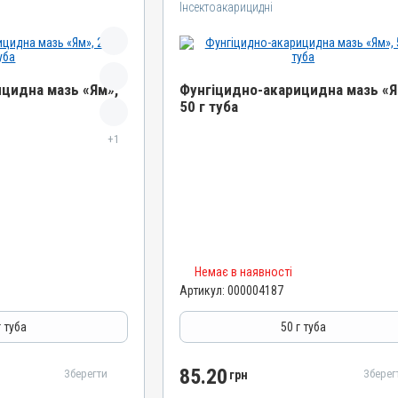
Інсектоакарицидні
цидна мазь «Ям»,
Фунгіцидно-акарицидна мазь «Я
50 г туба
Назва препарату
+1
мазь «Ям»
Фунгіцидно-акарицидна мазь «Ям»
Артикул
000004187
Штрихкод
4820012502134
Номер РП
Немає в наявності
Артикул:
000004187
AB-01068-01-10
Групи препаратів
г туба
50 г туба
паразитарні,
Інсектоакарицидні, Протипаразитарні,
Дерматологічні
85.20
Зберегти
Зберег
грн
Лікарська форма