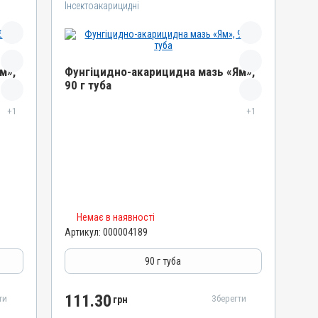
Інсектоакарицидні
м»,
Фунгіцидно-акарицидна мазь «Ям»,
90 г туба
Назва препарату
+1
+1
Фунгіцидно-акарицидна мазь «Ям»
Артикул
000004189
Штрихкод
4820012502141
Номер РП
Немає в наявності
Артикул:
000004189
AB-01068-01-10
Групи препаратів
90 г туба
Інсектоакарицидні, Протипаразитарні,
Дерматологічні
111.30
ти
Зберегти
грн
Лікарська форма