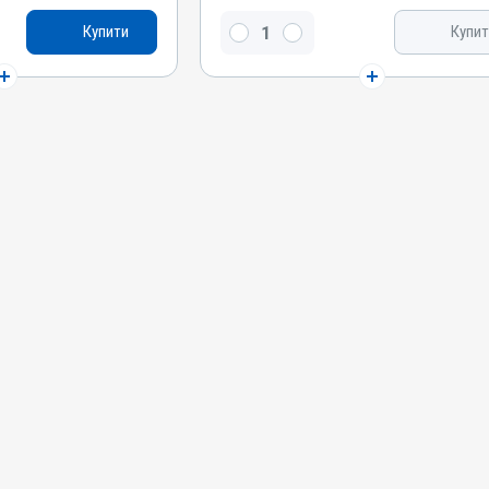
Мазь
Купити
Купит
Діючи речовини
, Сірка, Скипидар
Дьоготь березовий, Сірка, Скипидар живичний,
аліцилова кислота
Окис цинку, Саліцилова кислота, Лізол
Види тварин
ки, Кури
Коні, Собаки, Коти, Кролики, Кури
Застосування
Зовнішньо
Призначення
Для шкіри
Показання
Екзема; Копитна
Аборт; Аборт; Дерматит; Екзема; Копитна
гниль; Лишай