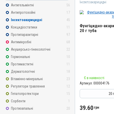
Інсектоакарицидні
Антигельмінтні
56
Антипротозойні
17
Інсектоакарицидні
45
Фунгіцидно-акари
Кокцидіостатики
11
20 г туба
Протипаразитарні
97
Назва препарату
Антимікробні
68
Фунгіцидно-акарицидна 
Акушерсько-гінекологічні
22
Артикул
Гормональні
10
000004176
Протимаститні
11
Штрихкод
4820012503209
Дерматологічні
18
Номер РП
Є в наявності
Вітамінно-мінеральні
23
Артикул:
000004176
AB-01068-01-10
Регулятори травлення
12
Групи препаратів
Гепатопротектори
15
20 
Інсектоакарицидні, Проти
Сорбенти
1
Дерматологічні
39.60
грн
Протизапальні
20
Лікарська форма