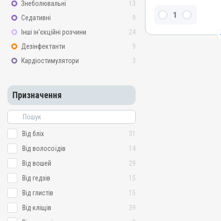
Мазь
Знеболювальні
13
Діючи речовини
Седативні
9
Лізол, Дьоготь березовий
Інші ін’єкційні розчини
24
живичний, Окис цинку, С
Дезінфектанти
9
Види тварин
Кардіостимулятори
3
Коні, Собаки, Коти, Кроли
Застосування
Зовнішньо
Призначення
Призначення
Для шкіри
Показання
Від бліх
31
Аборт; Аборт; Дерматит; 
гниль; Лишай
Від волосоїдів
14
Від вошей
29
Від гедзів
15
Від глистів
15
Від кліщів
39