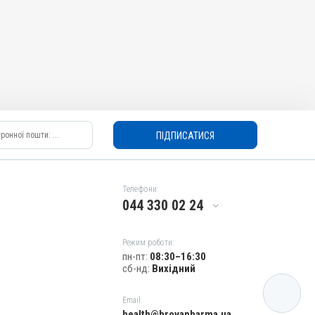
ПІДПИСАТИСЯ
Телефони:
044 330 02 24
Режим роботи:
пн-пт:
08:30–16:30
сб-нд:
Вихідний
КАТАЛОГ
Email:
health@brovapharma.ua