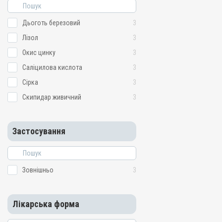
Дьоготь березовий
3
Лізол
3
Окис цинку
3
Саліцилова кислота
3
Сірка
3
Скипидар живичний
3
Застосування
Зовнішньо
3
Лікарська форма