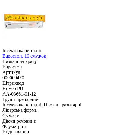
Інсектоакарицидні
Варостоп, 10 смужок
Назва препарату
Варостоп
Артикул
000009470
Штрихкод
Номер РП
AA-03661-01-12
Групи препаратів
Інсектоакарицидні, Протипаразитарні
Лікарська форма
Смужки
Діючи речовини
Флуметрин
Види тварин