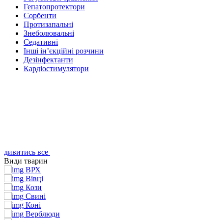
Гепатопротектори
Сорбенти
Протизапальні
Знеболювальні
Седативні
Інші ін’єкційні розчини
Дезінфектанти
Кардіостимулятори
дивитись все
Види тварин
ВРХ
Вівці
Кози
Свині
Коні
Верблюди