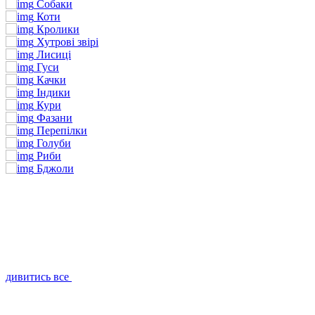
Собаки
Коти
Кролики
Хутрові звірі
Лисиці
Гуси
Качки
Індики
Кури
Фазани
Перепілки
Голуби
Риби
Бджоли
дивитись все