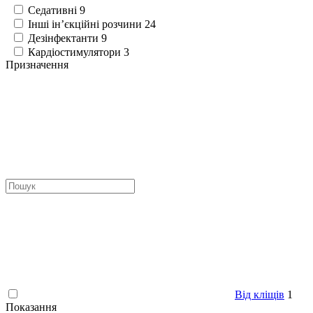
Седативні
9
Інші ін’єкційні розчини
24
Дезінфектанти
9
Кардіостимулятори
3
Призначення
Від кліщів
1
Показання