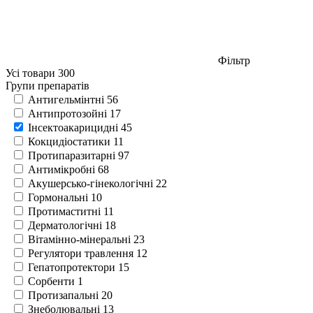
Фільтр
Усі товари
300
Групи препаратів
Антигельмінтні
56
Антипротозойні
17
Інсектоакарицидні
45
Кокцидіостатики
11
Протипаразитарні
97
Антимікробні
68
Акушерсько-гінекологічні
22
Гормональні
10
Протимаститні
11
Дерматологічні
18
Вітамінно-мінеральні
23
Регулятори травлення
12
Гепатопротектори
15
Сорбенти
1
Протизапальні
20
Знеболювальні
13