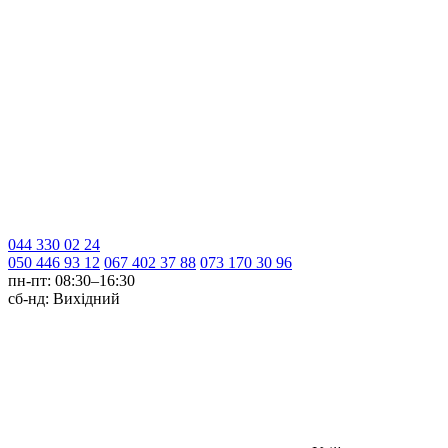
044 330 02 24
050 446 93 12
067 402 37 88
073 170 30 96
пн-пт:
08:30–16:30
сб-нд:
Вихідний