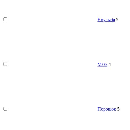
Емульсія
5
Мазь
4
Порошок
5