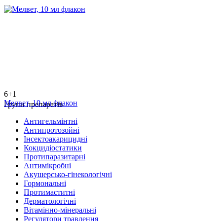
6+1
Мелвет, 10 мл флакон
Групи препаратів
Антигельмінтні
Антипротозойні
Інсектоакарицидні
Кокцидіостатики
Протипаразитарні
Антимікробні
Акушерсько-гінекологічні
Гормональні
Протимаститні
Дерматологічні
Вітамінно-мінеральні
Регулятори травлення