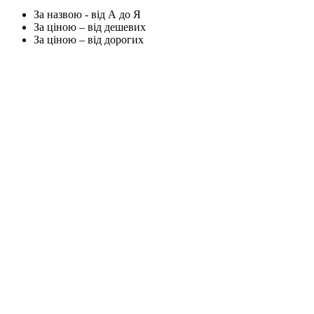
За назвою - від А до Я
За ціною – від дешевих
За ціною – від дорогих