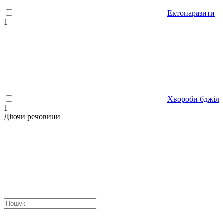
Ектопаразити
1
Хвороби бджіл
1
Діючи речовини