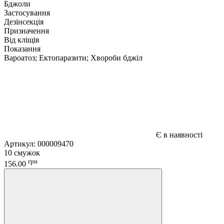
Бджоли
Застосування
Дезінсекція
Призначення
Від кліщів
Показання
Вароатоз; Ектопаразити; Хвороби бджіл
Є в наявності
Артикул:
000009470
10 смужок
грн
156.00