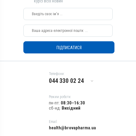
курсі всіх новин
Види тварин
Коні, Собаки, Коти, Кролики,
Кури
Застосування
Зовнішньо
Призначення
ПІДПИСАТИСЯ
Для шкіри
Показання
Аборт; Аборт; Дерматит;
Екзема; Копитна гниль;
Телефони:
Лишай
044 330 02 24
Режим роботи:
пн-пт:
08:30–16:30
сб-нд:
Вихідний
Email:
health@brovapharma.ua