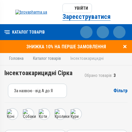
УВІЙТИ
Зареєструватися
КАТАЛОГ ТОВАРІВ
ЗНИЖКА 10% НА ПЕРШЕ ЗАМОВЛЕННЯ
Головна
Каталог товарів
Інсектоакарицидні
Інсектоакарицидні Сірка
Обрано товарів:
3
Фільтр
За назвою - від А до Я
За назвою - від А до Я
За ціною – від дешевих
За ціною – від дорогих