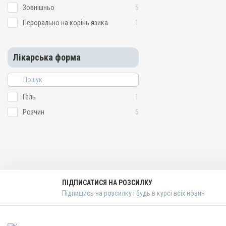
Зовнішньо
5
Перорально на корінь язика
1
Лікарська форма
Гель
1
Розчин
5
ПІДПИСАТИСЯ НА РОЗСИЛКУ
Підпишись на розсилку і будь в курсі всіх новин