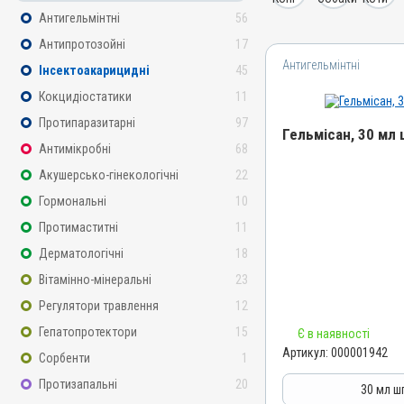
Антигельмінтні
56
Антипротозойні
17
Антигельмінтні
Інсектоакарицидні
45
Кокцидіостатики
11
Протипаразитарні
97
Гельмісан, 30 мл
Антимікробні
68
Акушерсько-гінекологічні
22
Назва препарату
Гельмісан
Гормональні
10
Артикул
Протимаститні
11
000001942
Дерматологічні
18
Штрихкод
Вітамінно-мінеральні
23
4820012501106
Регулятори травлення
12
Номер РП
Гепатопротектори
15
Є в наявності
AB-00249-01-09
Артикул:
000001942
Сорбенти
1
Групи препаратів
Протизапальні
20
Антигельмінтні, Протипар
30 мл ш
Інсектоакарицидні