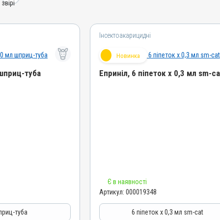
Інсектоакарицидні
Новинка
 шприц-туба
Еприніл, 6 піпеток х 0,3 мл sm-ca
Назва препарату
Еприніл
Артикул
000019348
Штрихкод
4820012506019
Номер РП
Є в наявності
АВ-09881-03-25
Артикул:
000019348
Групи препаратів
Інсектоакарицидні, Протипаразитарні,
азитарні,
приц-туба
6 піпеток х 0,3 мл sm-cat
Антигельмінтні