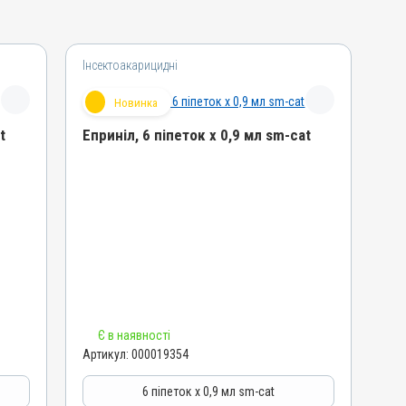
Інсектоакарицидні
Новинка
t
Еприніл, 6 піпеток х 0,9 мл sm-cat
Назва препарату
Еприніл
Артикул
000019354
Штрихкод
4820012506026
Номер РП
Є в наявності
АВ-09881-03-25
Артикул:
000019354
Групи препаратів
Інсектоакарицидні, Протипаразитарні,
6 піпеток х 0,9 мл sm-cat
Антигельмінтні