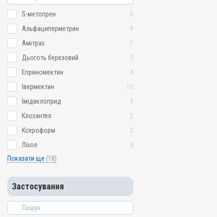
S-метопрен
5
Альфациперметрин
9
Амітраз
1
Дьоготь березовий
3
Еприномектин
4
Івермектин
10
Імідаклоприд
3
Клозантел
2
Ксероформ
2
Лізол
3
Показати ще
(18)
Застосування