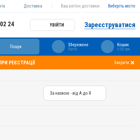
ата
Доставка
Ваш регіон доставки:
Виберіть місто
 02 24
Зареєструватися
УВІЙТИ
Збережене
Кошик
Пошук
Пусто
0.00 грн
РИ РЕЄСТРАЦІЇ
Закрити
За назвою - від А до Я
За назвою - від А до Я
За ціною – від дешевих
За ціною – від дорогих