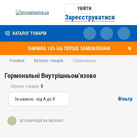
УВІЙТИ
Зареєструватися
КАТАЛОГ ТОВАРІВ
ЗНИЖКА 10% НА ПЕРШЕ ЗАМОВЛЕННЯ
Головна
Каталог товарів
Гормональні
Гормональні Внутрішньом'язово
Обрано товарів:
5
Фільтр
За назвою - від А до Я
За назвою - від А до Я
За ціною – від дешевих
БЕЗ КАРЕНЦІЇ НА МОЛОКО
За ціною – від дорогих