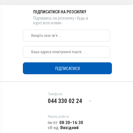
Види тварин
ВРХ, Вівці, Кози, Свині, Коні,
ПІДПИСАТИСЯ НА РОЗСИЛКУ
Собаки, Коти
Підпишись на розсилку і будь в
Застосування
курсі всіх новин
Внутрішньом'язово,
Підшкірно
Призначення
Для сечостатевої системи
Показання
Аборт; Атонія матки;
ПІДПИСАТИСЯ
Ендометрит; Кровотеча;
Метрит; Пологи
Телефони:
044 330 02 24
Режим роботи:
пн-пт:
08:30–16:30
сб-нд:
Вихідний