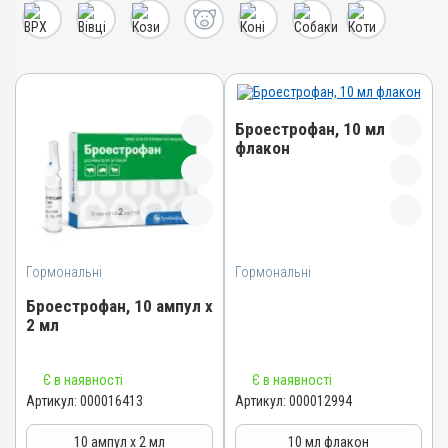
Броестрофан, 10 мл
флакон
Назва препарату
Броестрофан
Артикул
000012994
Гормональні
Гормональні
Штрихкод
Броестрофан, 10 ампул х
4820012503971
2 мл
Номер РП
АВ-00889-01-10
Назва препарату
Є в наявності
Є в наявності
Броестрофан
Групи препаратів
Артикул:
000016413
Артикул:
000012994
Гормональні, Акушерсько-
Артикул
гінекологічні
10 ампул х 2 мл
10 мл флакон
000016413