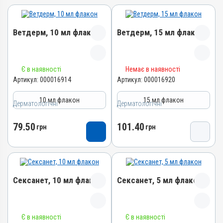
Ветдерм, 10 мл флакон
Ветдерм, 15 мл флакон
Назва препарату
Назва препарату
Є в наявності
Немає в наявності
Ветдерм
Ветдерм
Артикул:
000016914
Артикул:
000016920
Артикул
Артикул
10 мл флакон
15 мл флакон
Дерматологічні
000016914
Дерматологічні
000016920
Штрихкод
Штрихкод
79.50
101.40
грн
грн
4820012504657
4820012504664
Номер РП
Номер РП
AB-09380-01-20
AB-09380-01-20
Групи препаратів
Групи препаратів
Сексанет, 10 мл флакон
Сексанет, 5 мл флакон
Дерматологічні,
Дерматологічні,
Гормональні, Протизапальні
Гормональні, Протизапальні
Лікарська форма
Лікарська форма
Назва препарату
Назва препарату
Суспензія
Суспензія
Є в наявності
Є в наявності