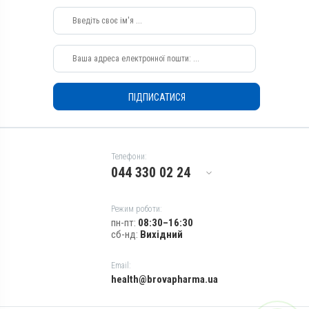
Перорально з кормом
Перорально з кормом
Призначення
Призначення
Для сечостатевої системи
Для сечостатевої системи
Показання
Показання
Корегування тічки; Охота
Корегування тічки; Охота
ПІДПИСАТИСЯ
Телефони:
044 330 02 24
Режим роботи:
пн-пт:
08:30–16:30
сб-нд:
Вихідний
Email:
health@brovapharma.ua