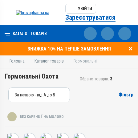
УВІЙТИ
Зареєструватися
КАТАЛОГ ТОВАРІВ
ЗНИЖКА 10% НА ПЕРШЕ ЗАМОВЛЕННЯ
Головна
Каталог товарів
Гормональні
Гормональні Охота
Обрано товарів:
3
Фільтр
За назвою - від А до Я
За назвою - від А до Я
За ціною – від дешевих
БЕЗ КАРЕНЦІЇ НА МОЛОКО
За ціною – від дорогих