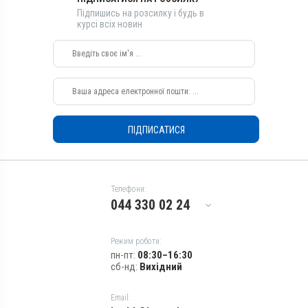
Застосування
Підпишись на розсилку і будь в
курсі всіх новин
Перорально на корінь язика,
Перорально з кормом
Призначення
Для сечостатевої системи
Показання
Корегування тічки; Охота
ПІДПИСАТИСЯ
Телефони:
044 330 02 24
Режим роботи:
пн-пт:
08:30–16:30
сб-нд:
Вихідний
Email: