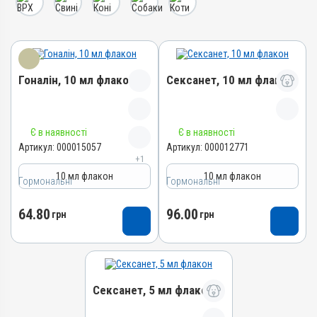
Гоналін, 10 мл флакон
Сексанет, 10 мл флакон
Назва препарату
Назва препарату
Є в наявності
Є в наявності
Гоналін
Сексанет
Артикул:
000015057
Артикул:
000012771
+1
Артикул
Артикул
10 мл флакон
10 мл флакон
Гормональні
000015057
Гормональні
000012771
Штрихкод
Штрихкод
64.80
96.00
грн
грн
4820012504046
4820012502486
Номер РП
Номер РП
АВ-07493-01-18
АВ-05876-01-15
Групи препаратів
Групи препаратів
Сексанет, 5 мл флакон
Гормональні, Акушерсько-
Гормональні, Акушерсько-
гінекологічні
гінекологічні