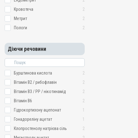
Ендометрит
2
Кровотеча
2
Метрит
2
Пологи
2
Діючи речовини
Бурштинова кислота
2
Вітамін B2 / рибофлавін
2
Вітамін B3 / PP / нікотинамід
2
Вітамін B6
2
Гідрокортизону ацепонат
1
Гонадореліну ацетат
1
Клопростенолу натрієва сіль
2
Мегестролу ацетат
2