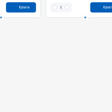
Окситоцин синтетичний
Купити
Купит
Види тварин
оні, Собаки, Коти
ВРХ, Вівці, Кози, Свині, Коні, Собаки, Коти
Застосування
кірно
Внутрішньом'язово, Підшкірно
Призначення
ми
Для сечостатевої системи
Показання
ометрит; Кровотеча;
Аборт; Атонія матки; Ендометрит; Кровотеча;
Метрит; Пологи