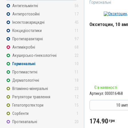
Гормональні
Антигельмінтні
56
Антипротозойні
17
Інсектоакарицидні
45
Окситоцин, 10 амп
Кокцидіостатики
11
Назва препарату
Протипаразитарні
97
Окситоцин
Антимікробні
68
Артикул
Акушерсько-гінекологічні
22
000016468
Гормональні
10
Штрихкод
Протимаститні
11
4820012500604
Дерматологічні
18
Номер РП
Є в наявності
Вітамінно-мінеральні
23
АВ-01010-01-10
Артикул:
000016468
Регулятори травлення
12
Групи препаратів
Гормональні, Акушерсько-
Гепатопротектори
15
10 амп
Лікарська форма
Сорбенти
1
Розчин
174.90
грн
Протизапальні
20
Діючи речовини