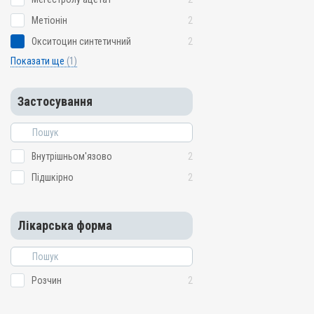
Метіонін
2
Окситоцин синтетичний
2
Показати ще
(1)
Застосування
Внутрішньом'язово
2
Підшкірно
2
Лікарська форма
Розчин
2