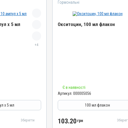
Гормональні
ул х 5 мл
Окситоцин, 100 мл флакон
Назва препарату
+4
Окситоцин
Артикул
000005056
Штрихкод
4820012501069
Номер РП
Є в наявності
АВ-01010-01-10
Артикул:
000005056
Групи препаратів
гінекологічні
Гормональні, Акушерсько-гінекологічні
ул х 5 мл
100 мл флакон
Лікарська форма
Розчин
103.20
Зберегти
Зберег
грн
Діючи речовини