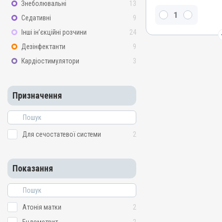
Знеболювальні
13
Окситоцин синтетичний
Седативні
9
Види тварин
Інші ін’єкційні розчини
24
ВРХ, Вівці, Кози, Свині, К
Дезінфектанти
9
Застосування
Кардіостимулятори
3
Внутрішньом'язово, Підш
Призначення
Для сечостатевої систе
Призначення
Показання
Аборт; Атонія матки; Енд
Метрит; Пологи
Для сечостатевої системи
2
Показання
Атонія матки
2