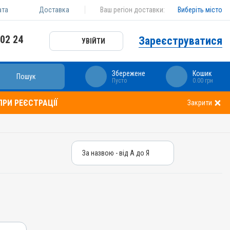
ата
Доставка
Ваш регіон доставки:
Виберіть місто
 02 24
Зареєструватися
УВІЙТИ
Збережене
Кошик
Пошук
Пусто
0.00 грн
РИ РЕЄСТРАЦІЇ
Закрити
За назвою - від А до Я
За назвою - від А до Я
За ціною – від дешевих
За ціною – від дорогих