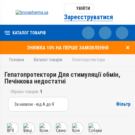
УВІЙТИ
Зареєструватися
КАТАЛОГ ТОВАРІВ
ЗНИЖКА 10% НА ПЕРШЕ ЗАМОВЛЕННЯ
Головна
Каталог товарів
Гепатопротектори
Гепатопротектори Для стимуляції обмін,
Печінкова недостатні
Обрано товарів:
1
Фільтр
За назвою - від А до Я
За назвою - від А до Я
За ціною – від дешевих
За ціною – від дорогих