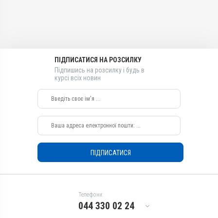
Менбутон
Види тварин
ВРХ, Вівці, Кози, Свині, Коні,
Собаки
Застосування
ПІДПИСАТИСЯ НА РОЗСИЛКУ
Внутрішньом'язово,
Внутрішньовенно
Підпишись на розсилку і будь в
курсі всіх новин
Призначення
Для печінки, Для стимуляції
обміну речовин
ПІДПИСАТИСЯ
Телефони:
044 330 02 24