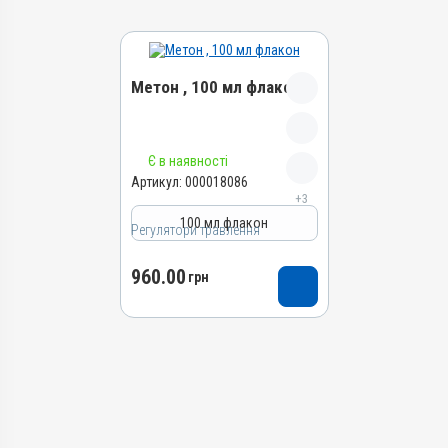
Метон , 100 мл флакон
Назва препарату
Є в наявності
Метон
Артикул:
000018086
+3
Артикул
100 мл флакон
000018086
Регулятори травлення
Штрихкод
960.00
4820012505289
грн
Групи препаратів
Регулятори травлення,
Гепатопротектори
Лікарська форма
Розчин
Діючи речовини