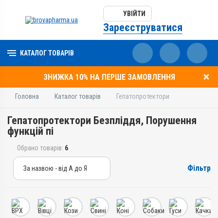
УВІЙТИ
Зареєструватися
КАТАЛОГ ТОВАРІВ
ЗНИЖКА 10% НА ПЕРШЕ ЗАМОВЛЕННЯ
Головна
Каталог товарів
Гепатопротектори
Гепатопротектори Безпліддя, Порушення
функцій пі
Обрано товарів:
6
Фільтр
За назвою - від А до Я
За назвою - від А до Я
За ціною – від дешевих
За ціною – від дорогих