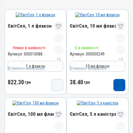
ЄвітСел, 1 л флакон
ЄвітСел, 10 мл флакон
Назва препарату
Назва препарату
Немає в наявності
Є в наявності
ЄвітСел
ЄвітСел
Артикул:
000010088
Артикул:
000000249
+5
+5
Артикул
Артикул
1 л флакон
10 мл флакон
Вітамінно-мінеральні
000010088
Вітамінно-мінеральні
000000249
Штрихкод
Штрихкод
822.30
38.40
грн
грн
4820012501373
4820012501335
Номер РП
Номер РП
АВ-03779-01-12
АВ-03779-01-12
Групи препаратів
Групи препаратів
ЄвітСел, 100 мл флакон
ЄвітСел, 5 л каністра
Вітамінно-мінеральні,
Вітамінно-мінеральні,
Гепатопротектори
Гепатопротектори
Лікарська форма
Лікарська форма