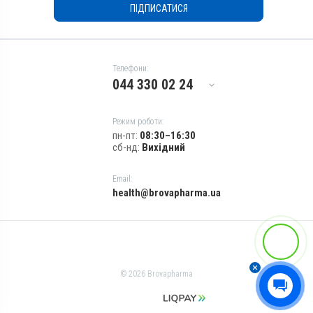
Для імунітету, Для
ПІДПИСАТИСЯ
стимуляції обміну речовин
Показання
Аборт; Білом’язова хвороба;
Безпліддя; Вітаміни;
Телефони:
Гепатодистрофія;
044 330 02 24
Дистрофія; Кардіоміопатія;
Кетоз; Мікроелементи;
Репродукція; Токсикоз
Режим роботи:
пн-пт:
08:30–16:30
сб-нд:
Вихідний
Email:
health@brovapharma.ua
© 2026 Brovapharma