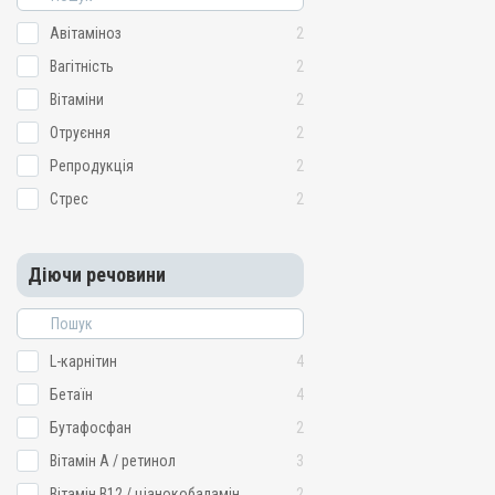
Авітаміноз
2
Вагітність
2
Вітаміни
2
Отруєння
2
Репродукція
2
Стрес
2
Діючи речовини
L-карнітин
4
Бетаїн
4
Бутафосфан
2
Вітамін A / ретинол
3
Вітамін B12 / ціанокобаламін
2