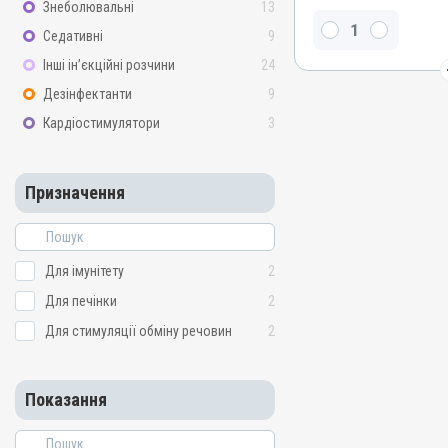
Знеболювальні
13
аскорбінова кислота
Седативні
9
Види тварин
Інші ін’єкційні розчини
24
ВРХ, Вівці, Кози, Свині, Ко
Кролики, Хутрові звірі, Гу
Дезінфектанти
9
Кури
Кардіостимулятори
3
Застосування
Перорально з кормом, П
Призначення
Призначення
Для печінки, Для імуніте
обміну речовин
Показання
Для імунітету
2
Авітаміноз; Вітаміни; Вагі
Репродукція; Стрес
Для печінки
2
Для стимуляції обміну речовин
2
Показання