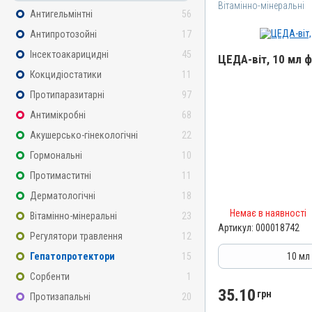
Вітамінно-мінеральні
Антигельмінтні
56
Антипротозойні
17
Інсектоакарицидні
45
ЦЕДА-віт, 10 мл 
Кокцидіостатики
11
Назва препарату
Протипаразитарні
97
ЦЕДА-віт
Антимікробні
68
Артикул
Акушерсько-гінекологічні
22
000018742
Гормональні
10
Штрихкод
Протимаститні
11
4820012505692
Дерматологічні
18
Групи препаратів
Немає в наявності
Вітамінно-мінеральні, Ім
Вітамінно-мінеральні
23
Гепатопротектори
Артикул:
000018742
Регулятори травлення
12
Лікарська форма
Гепатопротектори
15
10 мл
Емульсія
Сорбенти
1
Діючи речовини
35.10
грн
Протизапальні
20
Вітамін D3, Вітамін A / ре
альфа-токоферолу ацетат,