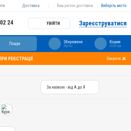
ата
Доставка
Ваш регіон доставки:
Виберіть місто
 02 24
Зареєструватися
УВІЙТИ
Збережене
Кошик
Пошук
Пусто
0.00 грн
РИ РЕЄСТРАЦІЇ
Закрити
За назвою - від А до Я
За назвою - від А до Я
За ціною – від дешевих
За ціною – від дорогих