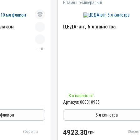
Вітамінно-мінеральні
флакон
ЦЕДА-віт, 5 л каністра
Назва препарату
+10
ЦЕДА-віт
Артикул
000010935
Штрихкод
4820012503704
Номер РП
Є в наявності
уностимулятори,
АВ-04745-04-13
Артикул:
000010935
Групи препаратів
Вітамінно-мінеральні, Імуностимулятори,
 флакон
5 л каністра
Гепатопротектори
Лікарська форма
4923.30
Зберегти
Зберег
грн
тинол, Вітамін E /
Емульсія
 Вітамін C /