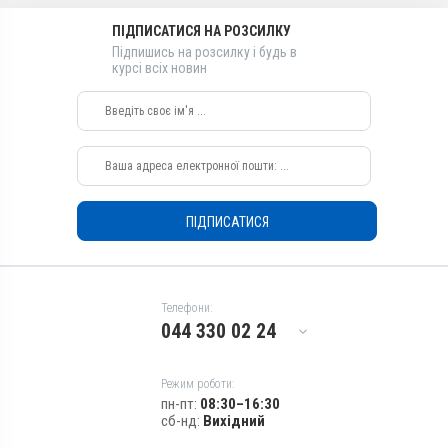
Розчин
Розчин
ПІДПИСАТИСЯ НА РОЗСИЛКУ
Діючи речовини
Діючи речовини
Підпишись на розсилку і будь в
Вітамін B3 / PP /
Бутафосфан, Вітамін B3 / PP
курсі всіх новин
нікотинамід, Бутафосфан,
/ нікотинамід, Вітамін B9 /
Вітамін B9 / фолієва
фолієва кислота, Вітамін
кислота, Вітамін B12 /
B12 / ціанокобаламін
ціанокобаламін
Види тварин
Види тварин
ВРХ, Вівці, Кози, Свині, Коні,
ВРХ, Вівці, Кози, Свині, Коні,
Собаки, Коти, Хутрові звірі
Собаки, Коти, Хутрові звірі
Застосування
ПІДПИСАТИСЯ
Застосування
Внутрішньом'язово,
Внутрішньовенно,
Внутрішньовенно,
Підшкірно, Перорально з
Підшкірно, Перорально з
водою, Внутрішньом'язово
водою
Телефони:
Призначення
Призначення
044 330 02 24
Для печінки, Для опорно-
Для печінки, Для опорно-
рухового апарату
рухового апарату
Показання
Показання
Режим роботи:
пн-пт:
08:30–16:30
Авітаміноз; Анемія; Вітаміни;
Авітаміноз; Анемія; Вітаміни;
сб-нд:
Вихідний
Гепатит; Кровотворення;
Гепатит; Кровотворення;
Отруєння; Стрес
Отруєння; Стрес