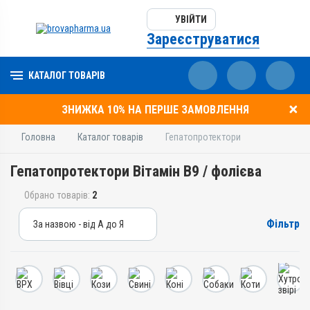
УВІЙТИ
Зареєструватися
КАТАЛОГ ТОВАРІВ
ЗНИЖКА 10% НА ПЕРШЕ ЗАМОВЛЕННЯ
Головна
Каталог товарів
Гепатопротектори
Гепатопротектори Вітамін B9 / фолієва
Обрано товарів:
2
Фільтр
За назвою - від А до Я
За назвою - від А до Я
За ціною – від дешевих
За ціною – від дорогих