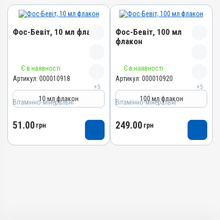
Фос-Бевіт, 10 мл флакон
Фос-Бевіт, 100 мл
флакон
Назва препарату
Назва препарату
Є в наявності
Є в наявності
Фос-Бевіт
Фос-Бевіт
Артикул:
000010918
Артикул:
000010920
+5
+5
Артикул
Артикул
10 мл флакон
100 мл флакон
Вітамінно-мінеральні
000010918
Вітамінно-мінеральні
000010920
Штрихкод
Штрихкод
51.00
249.00
грн
грн
4820012501663
4820012501670
Номер РП
Номер РП
АВ-04934-01-13
АВ-04934-01-13
Групи препаратів
Групи препаратів
Вітамінно-мінеральні,
Вітамінно-мінеральні,
Імуностимулятори,
Імуностимулятори,
Гепатопротектори
Гепатопротектори
Лікарська форма
Лікарська форма