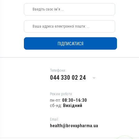
ВРХ, Вівці, Кози, Свині, Коні,
Собаки, Коти, Кролики,
Хутрові звірі, Гуси, Качки,
Індики, Кури
Застосування
Перорально з кормом,
Перорально з водою
ПІДПИСАТИСЯ
Призначення
Для печінки, Для імунітету,
Для стимуляції обміну
речовин
Телефони:
044 330 02 24
Показання
Авітаміноз; Вітаміни;
Вагітність; Отруєння;
Режим роботи:
Репродукція; Стрес
пн-пт:
08:30–16:30
сб-нд:
Вихідний
Email:
health@brovapharma.ua