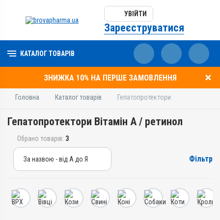
УВІЙТИ
Зареєструватися
КАТАЛОГ ТОВАРІВ
ЗНИЖКА 10% НА ПЕРШЕ ЗАМОВЛЕННЯ
Головна
Каталог товарів
Гепатопротектори
Гепатопротектори Вітамін A / ретинол
Обрано товарів:
3
Фільтр
За назвою - від А до Я
За назвою - від А до Я
За ціною – від дешевих
За ціною – від дорогих