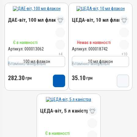
ДАЕ-віт, 100 мл флакон
ЦЕДА-віт, 10 мл флакон
Назва препарату
Назва препарату
Є в наявності
Немає в наявності
ЦЕДА-віт
ДАЕ-віт
Артикул:
000013062
Артикул:
000018742
+4
+10
Артикул
Артикул
100 мл флакон
10 мл флакон
000018742
Вітамінно-мінеральні
000013062
Вітамінно-мінеральні
Штрихкод
Штрихкод
282.30
35.10
грн
4820012505692
грн
4820012502776
Групи препаратів
Номер РП
Вітамінно-мінеральні,
АВ-06256-01-16
Імуностимулятори,
Групи препаратів
Гепатопротектори
ЦЕДА-віт, 5 л каністра
Вітамінно-мінеральні,
Лікарська форма
Гепатопротектори
Емульсія
Лікарська форма
Діючи речовини
Назва препарату
Емульсія
Є в наявності
Вітамін D3, Вітамін A /