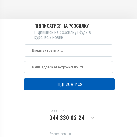
Вітамін B6, Вітамін B2 /
Вітамін B6, Вітамін B2 /
рибофлавін, Метіонін,
рибофлавін, Метіонін,
Бурштинова кислота ,
Бурштинова кислота ,
Вітамін B3 / PP /
Вітамін B3 / PP /
ПІДПИСАТИСЯ НА РОЗСИЛКУ
нікотинамід, Тріамцинолон
нікотинамід, Тріамцинолон
Підпишись на розсилку і будь в
Види тварин
курсі всіх новин
Види тварин
Собаки, Коти
Собаки, Коти
Застосування
Застосування
Перорально на корінь язика,
Перорально на корінь язика,
Перорально з кормом
Перорально з кормом
Призначення
Призначення
Для шкіри, Від шкірних
Від шкірних паразитів, Для
ПІДПИСАТИСЯ
паразитів
шкіри
Показання
Показання
Алергія; Артрити; Дерматит;
Алергія; Артрити; Дерматит;
Екзема; Запалення; Набряк;
Екзема; Запалення; Набряк;
Телефони:
Опіки; Свербіж; Тендовагініт
Опіки; Свербіж; Тендовагініт
044 330 02 24
Режим роботи: