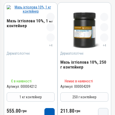
Мазь іхтіолова 10%, 1 кг
контейнер
Назва препарату
Мазь іхтіолова 10%
+4
+4
Артикул
Дерматологічні
Дерматологічні
000004212
Мазь іхтіолова 10%, 250
Штрихкод
г контейнер
4820012503018
Номер РП
Назва препарату
Є в наявності
Немає в наявності
АВ-01277-01-10
Мазь іхтіолова 10%
Артикул:
000004212
Артикул:
000004209
Групи препаратів
Артикул
1 кг контейнер
250 г контейнер
Дерматологічні
000004209
Лікарська форма
Штрихкод
555.00
211.80
грн
грн
Мазь
4820012502127