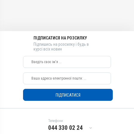
Фурункульоз
Діючи речовини
Діючи речовини
Іхтіол
Іхтіол
Види тварин
Види тварин
ВРХ, Вівці, Кози, Свині, Коні,
ВРХ, Вівці, Кози, Свині, Коні,
Собаки, Коти
Собаки, Коти
ПІДПИСАТИСЯ НА РОЗСИЛКУ
Застосування
Застосування
Підпишись на розсилку і будь в
курсі всіх новин
Зовнішньо
Зовнішньо
Призначення
Призначення
Для суглобів, Для шкіри
Для суглобів, Для шкіри
Показання
Показання
Артрити; Дерматит; Екзема;
Артрити; Дерматит; Екзема;
Обмороження; Опіки;
Обмороження; Опіки;
Фурункульоз
Фурункульоз
ПІДПИСАТИСЯ
Телефони:
044 330 02 24