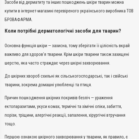
Засоби від дерматиту та інших пошкоджень шкіри тварин можна
Показання
купити в інтернет-магазині перевіреного українського виробника ТОВ
Алергія; Дерматит; Екзема;
Запалення; Свербіж
БРОВАФАРМА.
Коли потрібні дерматологічні засоби для тварин?
Основна функція шкіри — захисна, тому зберігати її цілісність вкрай
важливо для здоров'я тварини. Крім шкіри тварини також захищені
шерстю, яка часто страждає через шкірні захворювання.
До шкірних хвороб схильні як сільськогосподарські, так і свійські
тварини, зокрема домашні улюбленці та птиця.
Причин пошкодження шкірних покривів безліч — ураження
ектопаразитами, укуси комах, термічні та хімічні опіки, забиття,
порізи, тріщини, алергічні реакції, запалення, хірургічні втручання
тощо.
Першою ознакою шкірного захворювання у тварини, як правило, є