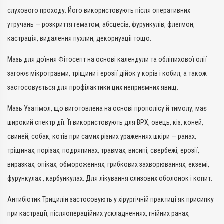
слухового проходу. Його використовують після оперативних
утручань — розкриття гематом, абсцесів, фурункулів, флегмон,
кастрація, видалення пухлин, декорнуаціі тощо.
Мазь для доїння Фітосепт на основі календули та обліпихової олії
загоює мікротравми, тріщини і ерозії дійок у корів і кобил, а також
застосовується для профілактики цих неприємних явищ.
Мазь Узатімол, що виготовлена на основі прополісу й тимолу, має
широкий спектр дії. Її використовують для ВРХ, овець, кіз, коней,
свиней, собак, котів при самих різних ураженнях шкіри — ранах,
тріщинах, порізах, подряпинах, травмах, висипі, свербежі, ерозії,
виразках, опіках, обмороженнях, грибкових захворюваннях, екземі,
фурункулах , карбункулах. Для лікування слизових оболонок і копит.
Антибіотик Трицилін застосовують у хірургічній практиці як присипку
при кастрації, післяопераційних ускладненнях, гнійних ранах,