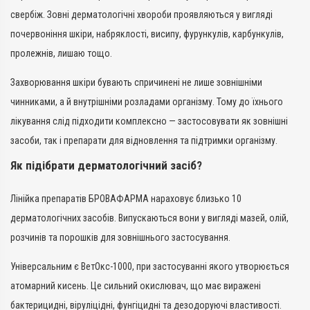
свербіж. Зовні дерматологічні хвороби проявляються у вигляді
почервоніння шкіри, набряклості, висипу, фурункулів, карбункулів,
пролежнів, лишаю тощо.
Захворювання шкіри бувають спричинені не лише зовнішніми
чинниками, а й внутрішніми розладами організму. Тому до їхнього
лікування слід підходити комплексно — застосовувати як зовнішні
засоби, так і препарати для відновлення та підтримки організму.
Як підібрати дерматологічний засіб?
Лінійка препаратів БРОВАФАРМА нараховує близько 10
дерматологічних засобів. Випускаються вони у вигляді мазей, олій,
розчинів та порошків для зовнішнього застосування.
Універсальним є ВетОкс-1000, при застосуванні якого утворюється
атомарний кисень. Це сильний окислювач, що має виражені
бактерицидні, віруліцідні, фунгіцидні та дезодоруючі властивості.