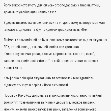
Його використовують для сільськогосподарських тварин, птиці,
домашніх улюбленців і навіть бджіл.
З дерматитами, екземою, опіками та ін. допоможуть впоратися мазі
іхтіолова, цинкова та фунгіцидно-акарицидна мазь «Ям».
Лінімент бальзамічний по Вишневському застосовують для лікування
ВРХ, коней, овець, кіз, свиней, собак при хронічних
в’ялогранулюючих ранах, екземах, пролежнях, корості, лишаї,
запаленнях грибкової етіології та гнійно-некротичних процесах
копит і кігтів.
Камфорна олія крім лікувальних властивостей має здатність
відлякувати гнус в періоди його активності.
Порошок Ранойод допомагає в таких критичних станах, як гнійний
фолікуліт, травматичний та гнійний дерматит, інфіковані рани,
мокнучі екземи, важкозагоювані рани, запалення зовнішнього