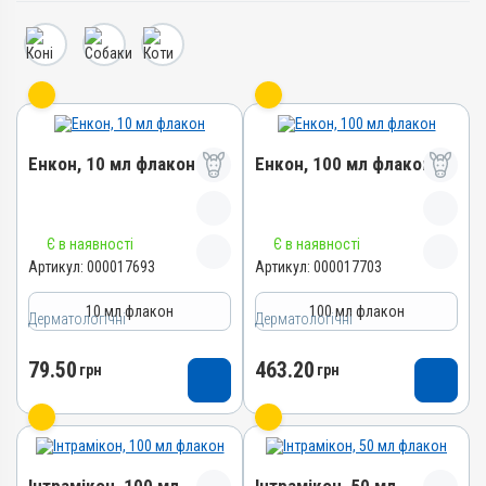
Енкон, 10 мл флакон
Енкон, 100 мл флакон
Назва препарату
Назва препарату
Є в наявності
Є в наявності
Енкон
Енкон
Артикул:
000017693
Артикул:
000017703
Артикул
Артикул
10 мл флакон
100 мл флакон
000017693
000017703
Дерматологічні
Дерматологічні
Штрихкод
Штрихкод
79.50
463.20
4820012505500
грн
4820012505227
грн
Номер РП
Номер РП
АВ-09539-01-22
АВ-09539-01-22
Групи препаратів
Групи препаратів
Дерматологічні
Дерматологічні